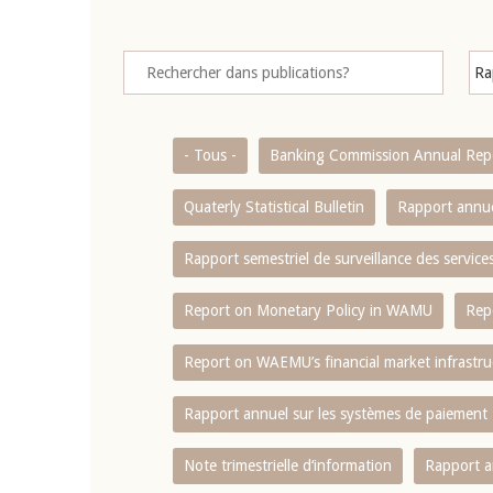
- Tous -
Banking Commission Annual Rep
Quaterly Statistical Bulletin
Rapport annue
Rapport semestriel de surveillance des servic
Report on Monetary Policy in WAMU
Rep
Report on WAEMU’s financial market infrastru
Rapport annuel sur les systèmes de paiement
Note trimestrielle d‘information
Rapport a