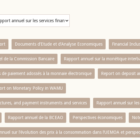
ort
Documents d’Etude et d’Analyse Economiques
Financial Incl
l de la Commission Bancaire
Rapport annuel sur la monétique inter
es de paiement adossés à la monnaie électronique
Report on deposit 
ort on Monetary Policy in WAMU
ctures, and payment instruments and services
Rapport annuel sur les 
Rapport annuel de la BCEAO
Perspectives économiques
Note
nnuel sur l‘évolution des prix à la consommation dans l‘UEMOA et perspec