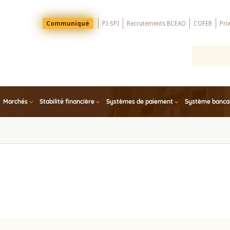
Menu
Communiqué
PI-SPI
Recrutements BCEAO
COFEB
Pri
Top
Marchés
Stabilité financière
Systèmes de paiement
Système bancair