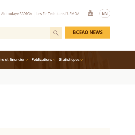
Youtube
EN
x Abdoulaye FADIGA
Les FinTech dans l'UEMOA
BCEAO NEWS
e et financier
Publications
Statistiques