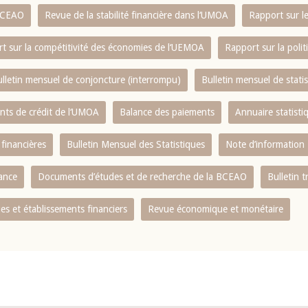
 BCEAO
Revue de la stabilité financière dans l‘UMOA
Rapport sur l
t sur la compétitivité des économies de l‘UEMOA
Rapport sur la poli
lletin mensuel de conjoncture (interrompu)
Bulletin mensuel de stat
ents de crédit de l‘UMOA
Balance des paiements
Annuaire statisti
 financières
Bulletin Mensuel des Statistiques
Note d’information
nance
Documents d’études et de recherche de la BCEAO
Bulletin t
s et établissements financiers
Revue économique et monétaire