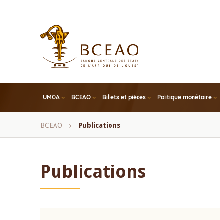
Skip
to
main
content
UMOA
BCEAO
Billets et pièces
Politique monétaire
Fil
BCEAO
Publications
d'Ariane
Publications