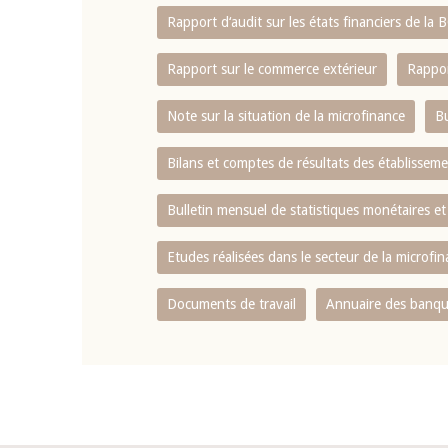
Rapport d‘audit sur les états financiers de la
Rapport sur le commerce extérieur
Rappor
Note sur la situation de la microfinance
Bu
Bilans et comptes de résultats des établissem
Bulletin mensuel de statistiques monétaires et
Etudes réalisées dans le secteur de la microfi
Documents de travail
Annuaire des banque