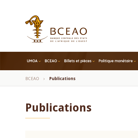
Skip
to
main
content
UMOA
BCEAO
Billets et pièces
Politique monétaire
Fil
BCEAO
Publications
d'Ariane
Publications