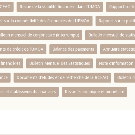
 BCEAO
Revue de la stabilité financière dans l‘UMOA
Rapport sur l
t sur la compétitivité des économies de l‘UEMOA
Rapport sur la poli
lletin mensuel de conjoncture (interrompu)
Bulletin mensuel de stat
ents de crédit de l‘UMOA
Balance des paiements
Annuaire statisti
 financières
Bulletin Mensuel des Statistiques
Note d’information
nance
Documents d’études et de recherche de la BCEAO
Bulletin t
s et établissements financiers
Revue économique et monétaire