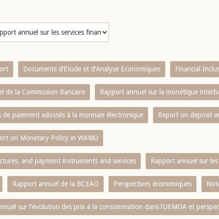
ort
Documents d’Etude et d’Analyse Economiques
Financial Incl
l de la Commission Bancaire
Rapport annuel sur la monétique inter
es de paiement adossés à la monnaie électronique
Report on deposit 
ort on Monetary Policy in WAMU
ctures, and payment instruments and services
Rapport annuel sur les 
Rapport annuel de la BCEAO
Perspectives économiques
Note
nnuel sur l‘évolution des prix à la consommation dans l‘UEMOA et perspec