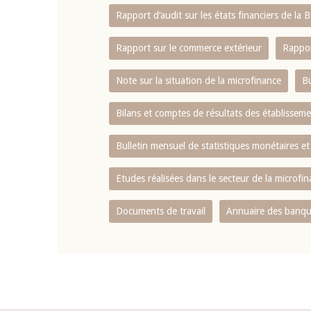
Rapport d‘audit sur les états financiers de la
Rapport sur le commerce extérieur
Rappor
Note sur la situation de la microfinance
Bu
Bilans et comptes de résultats des établissem
Bulletin mensuel de statistiques monétaires et
Etudes réalisées dans le secteur de la microfi
Documents de travail
Annuaire des banque