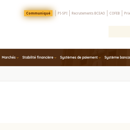
Menu
Communiqué
PI-SPI
Recrutements BCEAO
COFEB
Pri
Top
Marchés
Stabilité financière
Systèmes de paiement
Système bancair