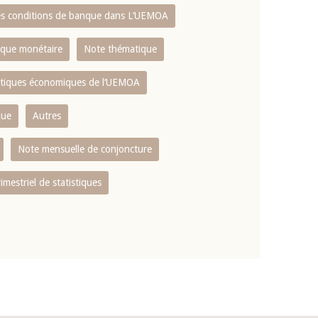
es conditions de banque dans L‘UEMOA
tique monétaire
Note thématique
istiques économiques de l‘UEMOA
que
Autres
Note mensuelle de conjoncture
rimestriel de statistiques