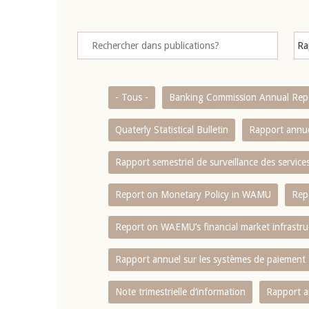
- Tous -
Banking Commission Annual Rep
Quaterly Statistical Bulletin
Rapport annue
Rapport semestriel de surveillance des servic
Report on Monetary Policy in WAMU
Rep
Report on WAEMU’s financial market infrastru
Rapport annuel sur les systèmes de paiement
Note trimestrielle d‘information
Rapport a