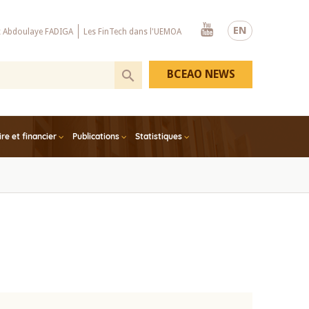
Youtube
EN
x Abdoulaye FADIGA
Les FinTech dans l'UEMOA
BCEAO NEWS
e et financier
Publications
Statistiques