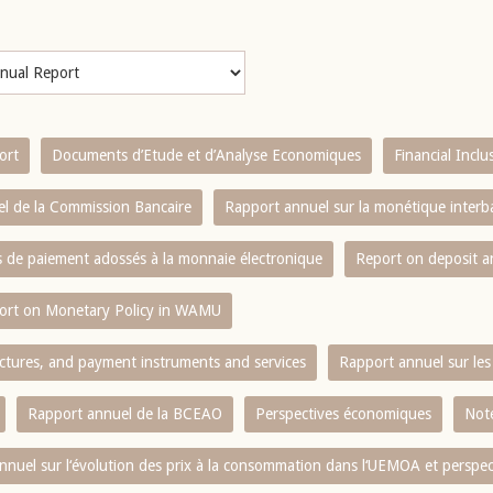
ort
Documents d’Etude et d’Analyse Economiques
Financial Incl
l de la Commission Bancaire
Rapport annuel sur la monétique inter
es de paiement adossés à la monnaie électronique
Report on deposit 
ort on Monetary Policy in WAMU
ctures, and payment instruments and services
Rapport annuel sur les 
Rapport annuel de la BCEAO
Perspectives économiques
Note
nnuel sur l‘évolution des prix à la consommation dans l‘UEMOA et perspec