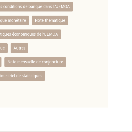
es conditions de banque dans L‘UEMOA
tique monétaire
Note thématique
istiques économiques de l‘UEMOA
que
Autres
Note mensuelle de conjoncture
rimestriel de statistiques