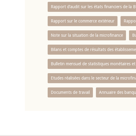
Rapport d‘audit sur les états financiers de la
Rapport sur le commerce extérieur
Rappor
Note sur la situation de la microfinance
Bu
Bilans et comptes de résultats des établissem
Bulletin mensuel de statistiques monétaires et
Etudes réalisées dans le secteur de la microfi
Documents de travail
Annuaire des banque