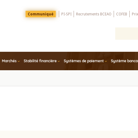
Menu
Communiqué
PI-SPI
Recrutements BCEAO
COFEB
Pri
Top
Marchés
Stabilité financière
Systèmes de paiement
Système bancair