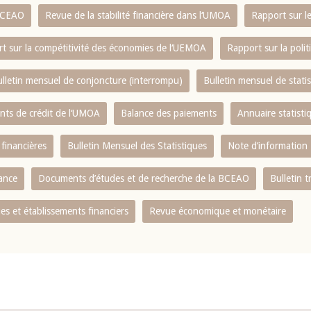
 BCEAO
Revue de la stabilité financière dans l‘UMOA
Rapport sur l
t sur la compétitivité des économies de l‘UEMOA
Rapport sur la poli
lletin mensuel de conjoncture (interrompu)
Bulletin mensuel de stat
ents de crédit de l‘UMOA
Balance des paiements
Annuaire statisti
 financières
Bulletin Mensuel des Statistiques
Note d’information
nance
Documents d’études et de recherche de la BCEAO
Bulletin t
s et établissements financiers
Revue économique et monétaire