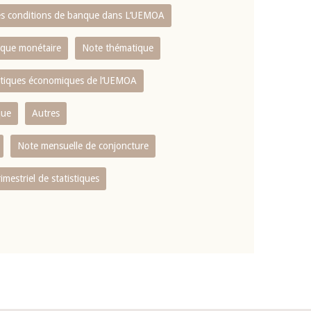
es conditions de banque dans L‘UEMOA
tique monétaire
Note thématique
istiques économiques de l‘UEMOA
que
Autres
Note mensuelle de conjoncture
rimestriel de statistiques