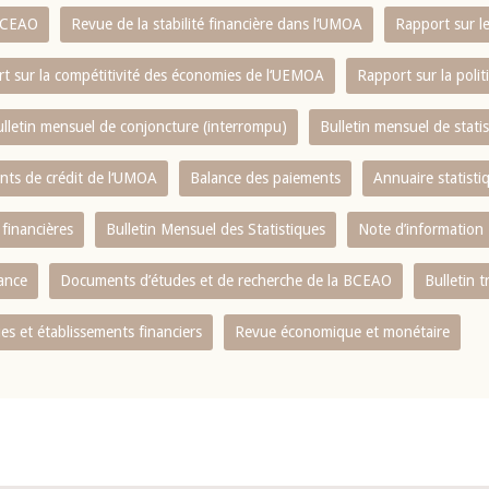
 BCEAO
Revue de la stabilité financière dans l‘UMOA
Rapport sur l
t sur la compétitivité des économies de l‘UEMOA
Rapport sur la poli
lletin mensuel de conjoncture (interrompu)
Bulletin mensuel de stat
ents de crédit de l‘UMOA
Balance des paiements
Annuaire statisti
 financières
Bulletin Mensuel des Statistiques
Note d’information
nance
Documents d’études et de recherche de la BCEAO
Bulletin t
s et établissements financiers
Revue économique et monétaire