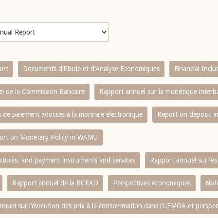
ort
Documents d’Etude et d’Analyse Economiques
Financial Incl
l de la Commission Bancaire
Rapport annuel sur la monétique inter
es de paiement adossés à la monnaie électronique
Report on deposit 
ort on Monetary Policy in WAMU
ctures, and payment instruments and services
Rapport annuel sur les 
Rapport annuel de la BCEAO
Perspectives économiques
Note
nnuel sur l‘évolution des prix à la consommation dans l‘UEMOA et perspec