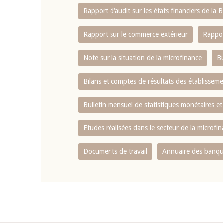
Rapport d‘audit sur les états financiers de la
Rapport sur le commerce extérieur
Rappor
Note sur la situation de la microfinance
Bu
Bilans et comptes de résultats des établissem
Bulletin mensuel de statistiques monétaires et
Etudes réalisées dans le secteur de la microfi
Documents de travail
Annuaire des banque