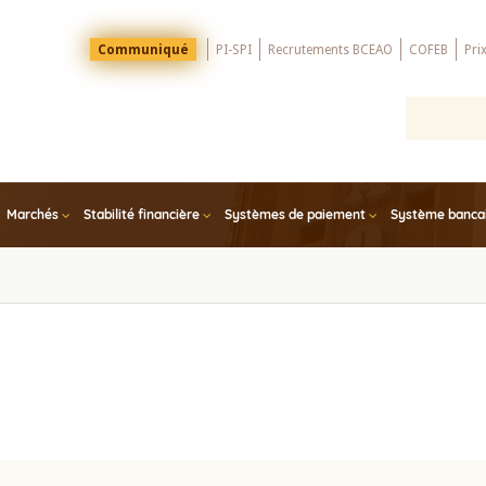
Menu
Communiqué
PI-SPI
Recrutements BCEAO
COFEB
Pri
Top
Marchés
Stabilité financière
Systèmes de paiement
Système bancair