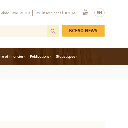
Youtube
EN
x Abdoulaye FADIGA
Les FinTech dans l'UEMOA
BCEAO NEWS
e et financier
Publications
Statistiques