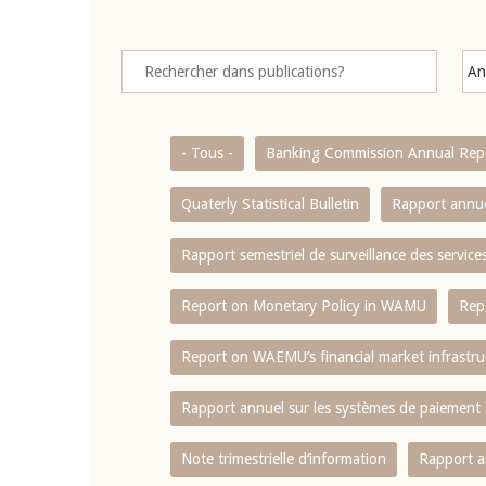
- Tous -
Banking Commission Annual Rep
Quaterly Statistical Bulletin
Rapport annue
Rapport semestriel de surveillance des servic
Report on Monetary Policy in WAMU
Rep
Report on WAEMU’s financial market infrastru
Rapport annuel sur les systèmes de paiement
Note trimestrielle d‘information
Rapport a