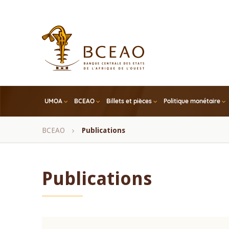
Skip
to
main
content
UMOA
BCEAO
Billets et pièces
Politique monétaire
Fil
BCEAO
Publications
d'Ariane
Publications