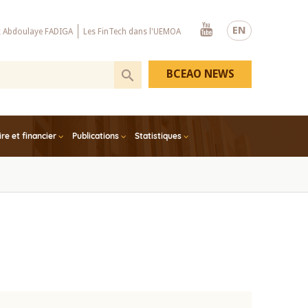
Youtube
EN
x Abdoulaye FADIGA
Les FinTech dans l'UEMOA
BCEAO NEWS
e et financier
Publications
Statistiques