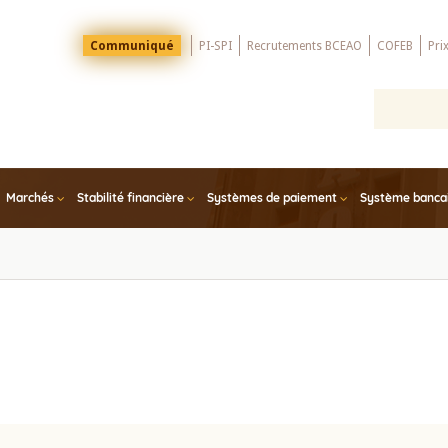
Menu
Communiqué
PI-SPI
Recrutements BCEAO
COFEB
Pri
Top
Marchés
Stabilité financière
Systèmes de paiement
Système bancair