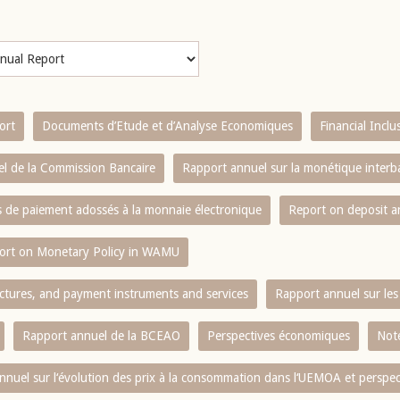
ort
Documents d’Etude et d’Analyse Economiques
Financial Incl
l de la Commission Bancaire
Rapport annuel sur la monétique inter
es de paiement adossés à la monnaie électronique
Report on deposit 
ort on Monetary Policy in WAMU
ctures, and payment instruments and services
Rapport annuel sur les 
Rapport annuel de la BCEAO
Perspectives économiques
Note
nnuel sur l‘évolution des prix à la consommation dans l‘UEMOA et perspec