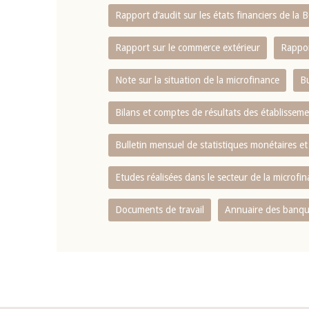
Rapport d‘audit sur les états financiers de la
Rapport sur le commerce extérieur
Rappor
Note sur la situation de la microfinance
Bu
Bilans et comptes de résultats des établissem
Bulletin mensuel de statistiques monétaires et
Etudes réalisées dans le secteur de la microfi
Documents de travail
Annuaire des banque