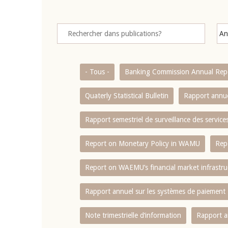
- Tous -
Banking Commission Annual Rep
Quaterly Statistical Bulletin
Rapport annue
Rapport semestriel de surveillance des servic
Report on Monetary Policy in WAMU
Rep
Report on WAEMU’s financial market infrastru
Rapport annuel sur les systèmes de paiement
Note trimestrielle d‘information
Rapport a