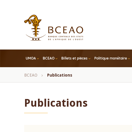
Skip
to
main
content
UMOA
BCEAO
Billets et pièces
Politique monétaire
Fil
BCEAO
Publications
d'Ariane
Publications