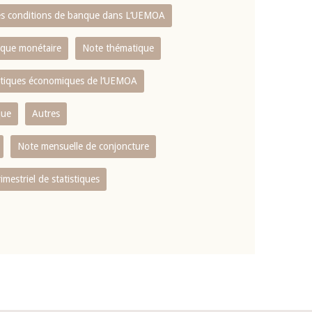
es conditions de banque dans L‘UEMOA
tique monétaire
Note thématique
istiques économiques de l‘UEMOA
que
Autres
Note mensuelle de conjoncture
rimestriel de statistiques