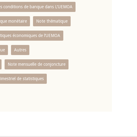
es conditions de banque dans L‘UEMOA
tique monétaire
Note thématique
istiques économiques de l‘UEMOA
que
Autres
Note mensuelle de conjoncture
rimestriel de statistiques