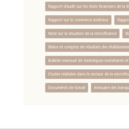
Rapport d‘audit sur les états financiers de la
Rapport sur le commerce extérieur
Rappor
Note sur la situation de la microfinance
Bu
Bilans et comptes de résultats des établissem
Bulletin mensuel de statistiques monétaires et
Etudes réalisées dans le secteur de la microfi
Documents de travail
Annuaire des banque