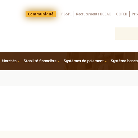
Menu
Communiqué
PI-SPI
Recrutements BCEAO
COFEB
Pri
Top
Marchés
Stabilité financière
Systèmes de paiement
Système bancair