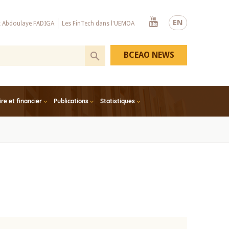
Youtube
EN
x Abdoulaye FADIGA
Les FinTech dans l'UEMOA
BCEAO NEWS
e et financier
Publications
Statistiques