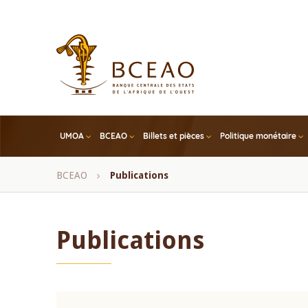
Skip
to
main
content
UMOA
BCEAO
Billets et pièces
Politique monétaire
Fil
BCEAO
Publications
d'Ariane
Publications