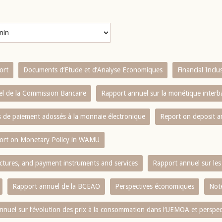
ort
Documents d’Etude et d’Analyse Economiques
Financial Incl
l de la Commission Bancaire
Rapport annuel sur la monétique inter
es de paiement adossés à la monnaie électronique
Report on deposit 
ort on Monetary Policy in WAMU
ctures, and payment instruments and services
Rapport annuel sur les 
Rapport annuel de la BCEAO
Perspectives économiques
Note
nnuel sur l‘évolution des prix à la consommation dans l‘UEMOA et perspec