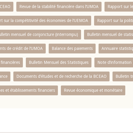
 BCEAO
Revue de la stabilité financière dans l‘UMOA
Rapport sur l
t sur la compétitivité des économies de l‘UEMOA
Rapport sur la poli
lletin mensuel de conjoncture (interrompu)
Bulletin mensuel de stat
ents de crédit de l‘UMOA
Balance des paiements
Annuaire statisti
 financières
Bulletin Mensuel des Statistiques
Note d’information
nance
Documents d’études et de recherche de la BCEAO
Bulletin t
s et établissements financiers
Revue économique et monétaire