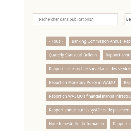
- Tous -
Banking Commission Annual Rep
Quaterly Statistical Bulletin
Rapport annue
Rapport semestriel de surveillance des servic
Report on Monetary Policy in WAMU
Rep
Report on WAEMU’s financial market infrastru
Rapport annuel sur les systèmes de paiement
Note trimestrielle d‘information
Rapport a