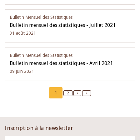
Bulletin Mensuel des Statistiques
Bulletin mensuel des statistiques - Juillet 2021
31 août 2021
Bulletin Mensuel des Statistiques
Bulletin mensuel des statistiques - Avril 2021
09 juin 2021
Pagination
Current
1
Page
2
Next
›
Last
»
page
page
page
Inscription à la newsletter