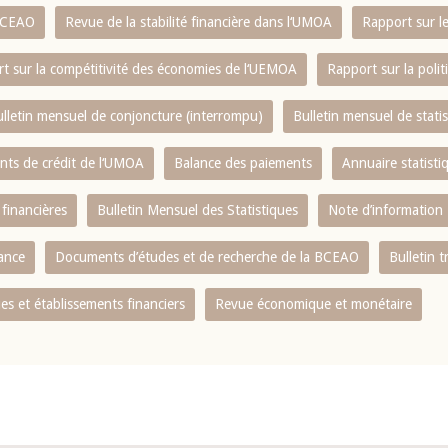
 BCEAO
Revue de la stabilité financière dans l‘UMOA
Rapport sur l
t sur la compétitivité des économies de l‘UEMOA
Rapport sur la poli
lletin mensuel de conjoncture (interrompu)
Bulletin mensuel de stat
ents de crédit de l‘UMOA
Balance des paiements
Annuaire statisti
 financières
Bulletin Mensuel des Statistiques
Note d’information
nance
Documents d’études et de recherche de la BCEAO
Bulletin t
s et établissements financiers
Revue économique et monétaire