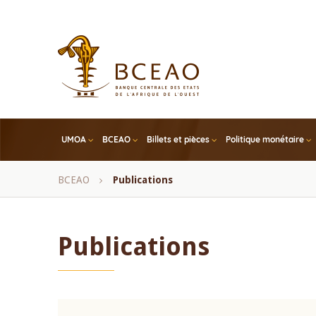
Skip
to
main
content
UMOA
BCEAO
Billets et pièces
Politique monétaire
Fil
BCEAO
Publications
d'Ariane
Publications