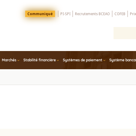
Menu
Communiqué
PI-SPI
Recrutements BCEAO
COFEB
Pri
Top
Marchés
Stabilité financière
Systèmes de paiement
Système bancair