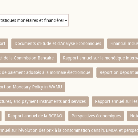
ort
Documents d’Etude et d’Analyse Economiques
Financial Incl
l de la Commission Bancaire
Rapport annuel sur la monétique inter
es de paiement adossés à la monnaie électronique
Report on deposit 
ort on Monetary Policy in WAMU
ctures, and payment instruments and services
Rapport annuel sur les 
Rapport annuel de la BCEAO
Perspectives économiques
Note
nnuel sur l‘évolution des prix à la consommation dans l‘UEMOA et perspec