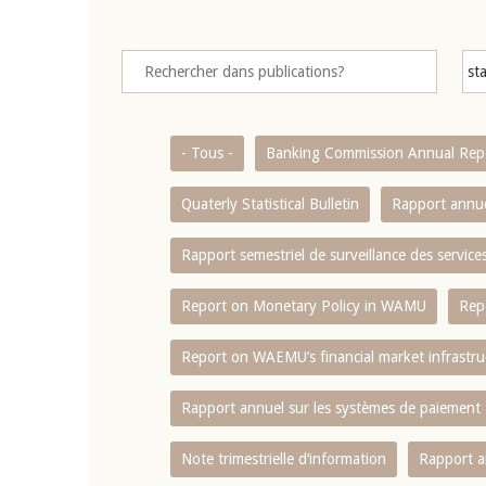
- Tous -
Banking Commission Annual Rep
Quaterly Statistical Bulletin
Rapport annue
Rapport semestriel de surveillance des servic
Report on Monetary Policy in WAMU
Rep
Report on WAEMU’s financial market infrastru
Rapport annuel sur les systèmes de paiement
Note trimestrielle d‘information
Rapport a