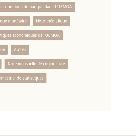
es conditions de banque dans L‘UEMOA
tique monétaire
Note thématique
istiques économiques de l‘UEMOA
que
Autres
Note mensuelle de conjoncture
rimestriel de statistiques