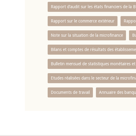
Rapport d‘audit sur les états financiers de la
Rapport sur le commerce extérieur
Rappor
Note sur la situation de la microfinance
Bu
Bilans et comptes de résultats des établissem
Bulletin mensuel de statistiques monétaires et
Etudes réalisées dans le secteur de la microfi
Documents de travail
Annuaire des banque