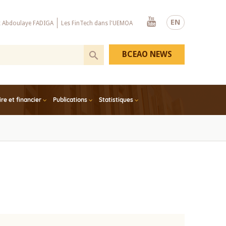
Youtube
EN
x Abdoulaye FADIGA
Les FinTech dans l'UEMOA
BCEAO NEWS
e et financier
Publications
Statistiques