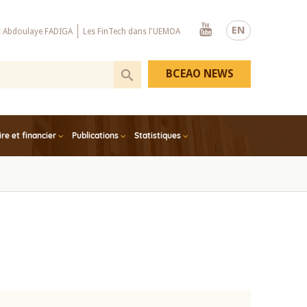
Youtube
EN
x Abdoulaye FADIGA
Les FinTech dans l'UEMOA
BCEAO NEWS
e et financier
Publications
Statistiques