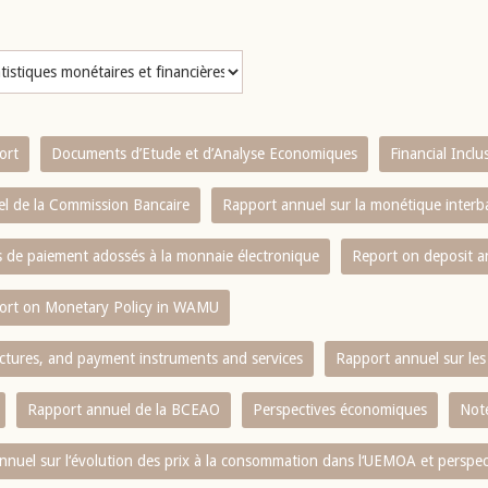
ort
Documents d’Etude et d’Analyse Economiques
Financial Incl
l de la Commission Bancaire
Rapport annuel sur la monétique inter
es de paiement adossés à la monnaie électronique
Report on deposit 
ort on Monetary Policy in WAMU
ctures, and payment instruments and services
Rapport annuel sur les 
Rapport annuel de la BCEAO
Perspectives économiques
Note
nnuel sur l‘évolution des prix à la consommation dans l‘UEMOA et perspec