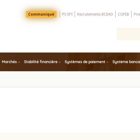
Menu
Communiqué
PI-SPI
Recrutements BCEAO
COFEB
Pri
Top
Marchés
Stabilité financière
Systèmes de paiement
Système bancair