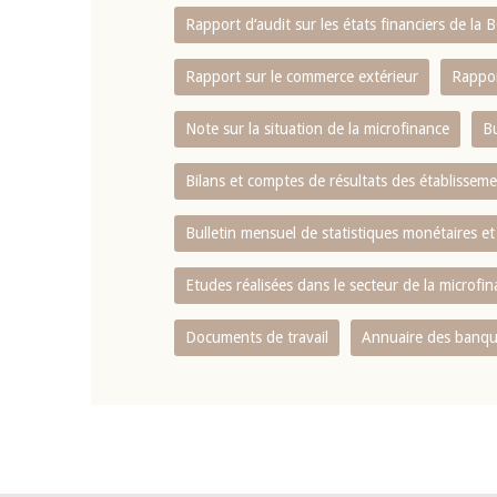
Rapport d‘audit sur les états financiers de la
Rapport sur le commerce extérieur
Rappor
Note sur la situation de la microfinance
Bu
Bilans et comptes de résultats des établissem
Bulletin mensuel de statistiques monétaires et
Etudes réalisées dans le secteur de la microfi
Documents de travail
Annuaire des banque