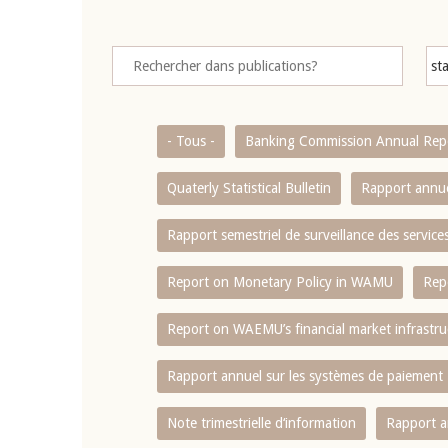
- Tous -
Banking Commission Annual Rep
Quaterly Statistical Bulletin
Rapport annue
Rapport semestriel de surveillance des servic
Report on Monetary Policy in WAMU
Rep
Report on WAEMU’s financial market infrastru
Rapport annuel sur les systèmes de paiement
Note trimestrielle d‘information
Rapport a