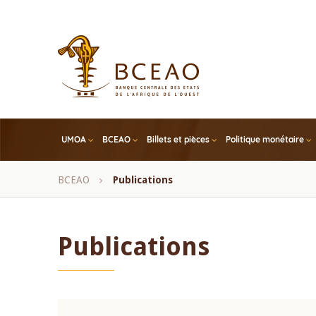
Skip
to
main
content
UMOA
BCEAO
Billets et pièces
Politique monétaire
Fil
BCEAO
Publications
d'Ariane
Publications