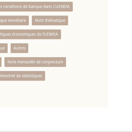
es conditions de banque dans L‘UEMOA
tique monétaire
Note thématique
istiques économiques de l‘UEMOA
que
Autres
Note mensuelle de conjoncture
rimestriel de statistiques