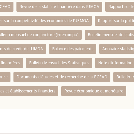
 BCEAO
Revue de la stabilité financière dans l‘UMOA
Rapport sur l
t sur la compétitivité des économies de l‘UEMOA
Rapport sur la poli
lletin mensuel de conjoncture (interrompu)
Bulletin mensuel de stat
ents de crédit de l‘UMOA
Balance des paiements
Annuaire statisti
 financières
Bulletin Mensuel des Statistiques
Note d’information
nance
Documents d’études et de recherche de la BCEAO
Bulletin t
s et établissements financiers
Revue économique et monétaire