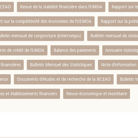
 BCEAO
Revue de la stabilité financière dans l‘UMOA
Rapport sur l
t sur la compétitivité des économies de l‘UEMOA
Rapport sur la poli
lletin mensuel de conjoncture (interrompu)
Bulletin mensuel de stat
ents de crédit de l‘UMOA
Balance des paiements
Annuaire statisti
 financières
Bulletin Mensuel des Statistiques
Note d’information
nance
Documents d’études et de recherche de la BCEAO
Bulletin t
s et établissements financiers
Revue économique et monétaire