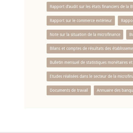
Rapport d‘audit sur les états financiers de la
Rapport sur le commerce extérieur
Rappor
Note sur la situation de la microfinance
Bu
Bilans et comptes de résultats des établissem
Bulletin mensuel de statistiques monétaires et
Etudes réalisées dans le secteur de la microfi
Documents de travail
Annuaire des banque