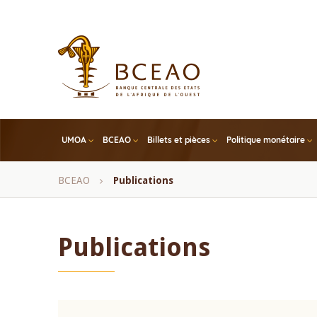
Skip
to
main
content
UMOA
BCEAO
Billets et pièces
Politique monétaire
Fil
BCEAO
Publications
d'Ariane
Publications