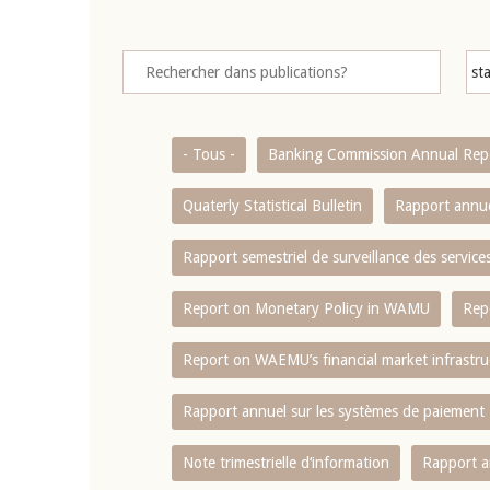
- Tous -
Banking Commission Annual Rep
Quaterly Statistical Bulletin
Rapport annue
Rapport semestriel de surveillance des servic
Report on Monetary Policy in WAMU
Rep
Report on WAEMU’s financial market infrastru
Rapport annuel sur les systèmes de paiement
Note trimestrielle d‘information
Rapport a