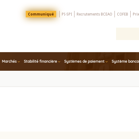
Menu
Communiqué
PI-SPI
Recrutements BCEAO
COFEB
Pri
Top
Marchés
Stabilité financière
Systèmes de paiement
Système bancair