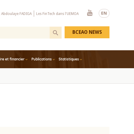
Youtube
EN
x Abdoulaye FADIGA
Les FinTech dans l'UEMOA
BCEAO NEWS
e et financier
Publications
Statistiques