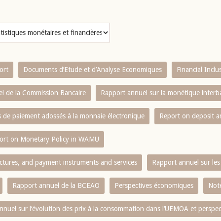
ort
Documents d’Etude et d’Analyse Economiques
Financial Incl
l de la Commission Bancaire
Rapport annuel sur la monétique inter
es de paiement adossés à la monnaie électronique
Report on deposit 
ort on Monetary Policy in WAMU
ctures, and payment instruments and services
Rapport annuel sur les 
Rapport annuel de la BCEAO
Perspectives économiques
Note
nnuel sur l‘évolution des prix à la consommation dans l‘UEMOA et perspec