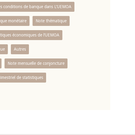
es conditions de banque dans L‘UEMOA
tique monétaire
Note thématique
istiques économiques de l‘UEMOA
que
Autres
Note mensuelle de conjoncture
rimestriel de statistiques