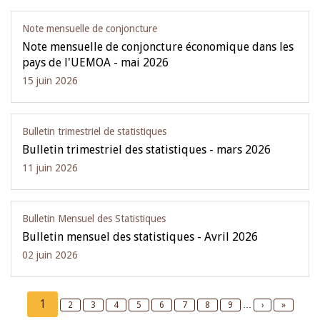
Note mensuelle de conjoncture
Note mensuelle de conjoncture économique dans les
pays de l'UEMOA - mai 2026
15 juin 2026
Bulletin trimestriel de statistiques
Bulletin trimestriel des statistiques - mars 2026
11 juin 2026
Bulletin Mensuel des Statistiques
Bulletin mensuel des statistiques - Avril 2026
02 juin 2026
Pagination
Current
1
Page
2
Page
3
Page
4
Page
5
Page
6
Page
7
Page
8
Page
9
…
Next
›
Last
»
page
page
page