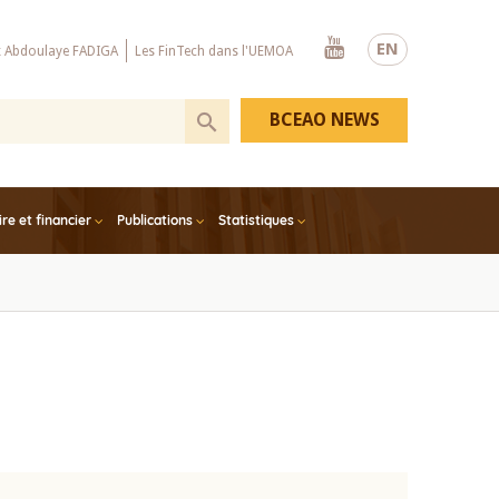
Youtube
EN
x Abdoulaye FADIGA
Les FinTech dans l'UEMOA
BCEAO NEWS
e et financier
Publications
Statistiques