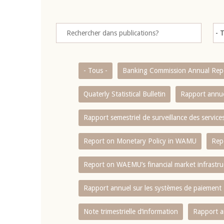
- Tous -
Banking Commission Annual Rep
Quaterly Statistical Bulletin
Rapport annue
Rapport semestriel de surveillance des servic
Report on Monetary Policy in WAMU
Rep
Report on WAEMU’s financial market infrastru
Rapport annuel sur les systèmes de paiement
Note trimestrielle d‘information
Rapport a