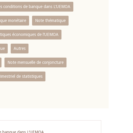
es conditions de banque dans L‘UEMOA
tique monétaire
Note thématique
istiques économiques de l‘UEMOA
que
Autres
Note mensuelle de conjoncture
rimestriel de statistiques
 de banque dans L‘UEMOA