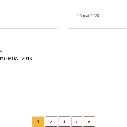
05 mai 2020
OA
 l’UEMOA - 2018
Current
1
Page
2
Page
3
Next
›
Last
»