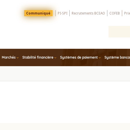
Menu
Communiqué
PI-SPI
Recrutements BCEAO
COFEB
Pri
Top
Marchés
Stabilité financière
Systèmes de paiement
Système bancair