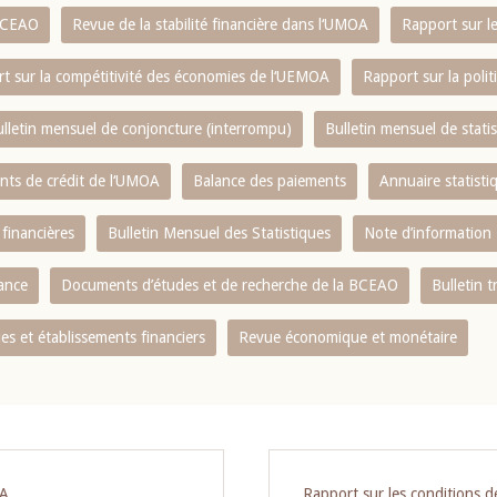
 BCEAO
Revue de la stabilité financière dans l‘UMOA
Rapport sur l
t sur la compétitivité des économies de l‘UEMOA
Rapport sur la poli
lletin mensuel de conjoncture (interrompu)
Bulletin mensuel de stat
ents de crédit de l‘UMOA
Balance des paiements
Annuaire statisti
 financières
Bulletin Mensuel des Statistiques
Note d’information
nance
Documents d’études et de recherche de la BCEAO
Bulletin t
s et établissements financiers
Revue économique et monétaire
OA
Rapport sur les conditions