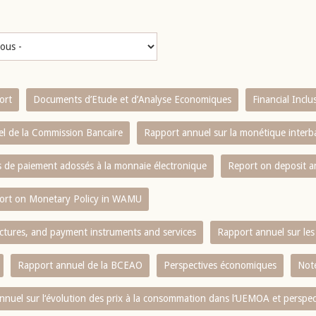
ort
Documents d’Etude et d’Analyse Economiques
Financial Incl
l de la Commission Bancaire
Rapport annuel sur la monétique inter
es de paiement adossés à la monnaie électronique
Report on deposit 
ort on Monetary Policy in WAMU
ctures, and payment instruments and services
Rapport annuel sur les 
Rapport annuel de la BCEAO
Perspectives économiques
Note
nnuel sur l‘évolution des prix à la consommation dans l‘UEMOA et perspec