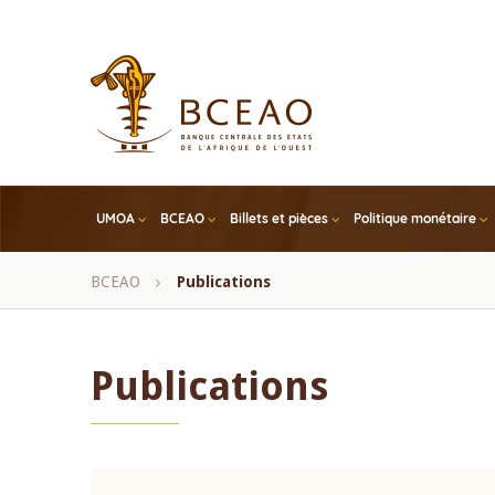
Skip
to
main
content
UMOA
BCEAO
Billets et pièces
Politique monétaire
Fil
BCEAO
Publications
d'Ariane
Publications