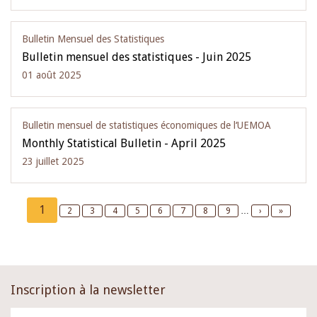
Bulletin Mensuel des Statistiques
Bulletin mensuel des statistiques - Juin 2025
01 août 2025
Bulletin mensuel de statistiques économiques de l‘UEMOA
Monthly Statistical Bulletin - April 2025
23 juillet 2025
Pagination
Current
1
Page
2
Page
3
Page
4
Page
5
Page
6
Page
7
Page
8
Page
9
…
Next
›
Last
»
page
page
page
Inscription à la newsletter