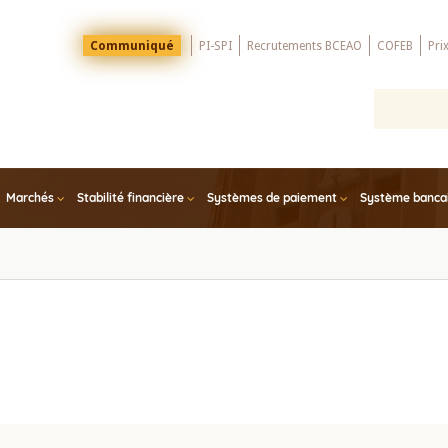
Menu
Communiqué
PI-SPI
Recrutements BCEAO
COFEB
Pri
Top
Marchés
Stabilité financière
Systèmes de paiement
Système bancair