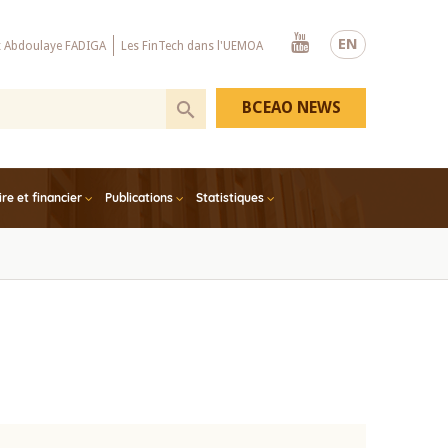
Youtube
EN
x Abdoulaye FADIGA
Les FinTech dans l'UEMOA
BCEAO NEWS
e et financier
Publications
Statistiques