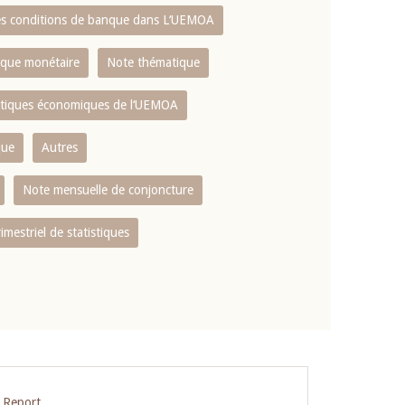
es conditions de banque dans L‘UEMOA
tique monétaire
Note thématique
istiques économiques de l‘UEMOA
que
Autres
Note mensuelle de conjoncture
rimestriel de statistiques
 Report