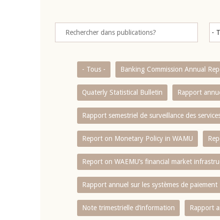
- Tous -
Banking Commission Annual Rep
Quaterly Statistical Bulletin
Rapport annue
Rapport semestriel de surveillance des servic
Report on Monetary Policy in WAMU
Rep
Report on WAEMU’s financial market infrastru
Rapport annuel sur les systèmes de paiement
Note trimestrielle d‘information
Rapport a