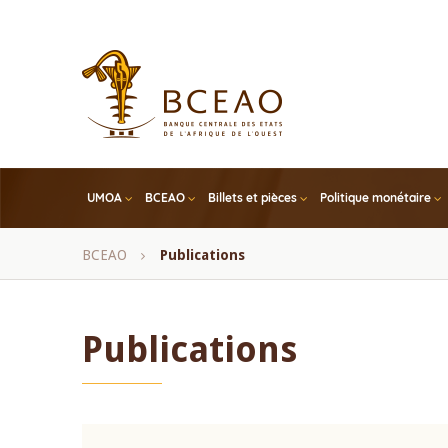
Skip
to
main
content
UMOA
BCEAO
Billets et pièces
Politique monétaire
Fil
BCEAO
Publications
d'Ariane
Publications