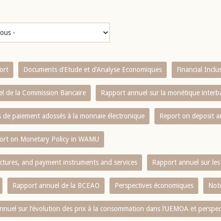
ort
Documents d’Etude et d’Analyse Economiques
Financial Incl
l de la Commission Bancaire
Rapport annuel sur la monétique inter
es de paiement adossés à la monnaie électronique
Report on deposit 
ort on Monetary Policy in WAMU
ctures, and payment instruments and services
Rapport annuel sur les 
Rapport annuel de la BCEAO
Perspectives économiques
Note
nnuel sur l‘évolution des prix à la consommation dans l‘UEMOA et perspec