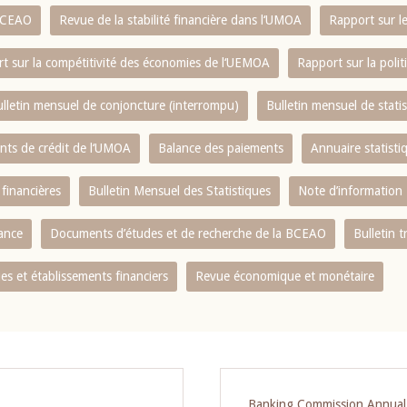
 BCEAO
Revue de la stabilité financière dans l‘UMOA
Rapport sur l
t sur la compétitivité des économies de l‘UEMOA
Rapport sur la poli
lletin mensuel de conjoncture (interrompu)
Bulletin mensuel de stat
ents de crédit de l‘UMOA
Balance des paiements
Annuaire statisti
 financières
Bulletin Mensuel des Statistiques
Note d’information
nance
Documents d’études et de recherche de la BCEAO
Bulletin t
s et établissements financiers
Revue économique et monétaire
Banking Commission Annual