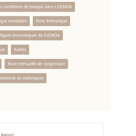
es conditions de banque dans L‘UEMOA
tique monétaire
Note thématique
istiques économiques de l‘UEMOA
que
Autres
Note mensuelle de conjoncture
rimestriel de statistiques
 Report