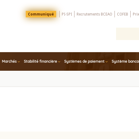
Menu
Communiqué
PI-SPI
Recrutements BCEAO
COFEB
Pri
Top
Marchés
Stabilité financière
Systèmes de paiement
Système bancair