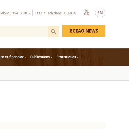
Youtube
EN
x Abdoulaye FADIGA
Les FinTech dans l'UEMOA
BCEAO NEWS
e et financier
Publications
Statistiques