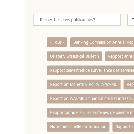
- Tous -
Banking Commission Annual Rep
Quaterly Statistical Bulletin
Rapport annue
Rapport semestriel de surveillance des servic
Report on Monetary Policy in WAMU
Rep
Report on WAEMU’s financial market infrastru
Rapport annuel sur les systèmes de paiement
Note trimestrielle d‘information
Rapport a