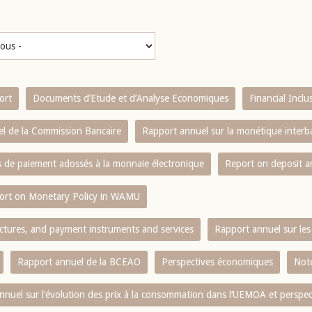
ort
Documents d’Etude et d’Analyse Economiques
Financial Incl
l de la Commission Bancaire
Rapport annuel sur la monétique inter
es de paiement adossés à la monnaie électronique
Report on deposit 
ort on Monetary Policy in WAMU
ctures, and payment instruments and services
Rapport annuel sur les 
Rapport annuel de la BCEAO
Perspectives économiques
Note
nnuel sur l‘évolution des prix à la consommation dans l‘UEMOA et perspec