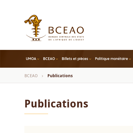
Skip
to
main
content
UMOA
BCEAO
Billets et pièces
Politique monétaire
Fil
BCEAO
Publications
d'Ariane
Publications