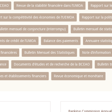
 BCEAO
Revue de la stabilité financière dans l‘UMOA
Rapport sur l
t sur la compétitivité des économies de l‘UEMOA
Rapport sur la poli
lletin mensuel de conjoncture (interrompu)
Bulletin mensuel de stat
ents de crédit de l‘UMOA
Balance des paiements
Annuaire statisti
 financières
Bulletin Mensuel des Statistiques
Note d’information
nance
Documents d’études et de recherche de la BCEAO
Bulletin t
s et établissements financiers
Revue économique et monétaire
Banking Commission Annual