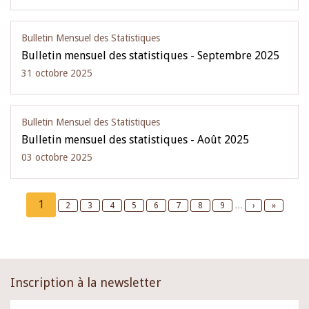
Bulletin Mensuel des Statistiques
Bulletin mensuel des statistiques - Septembre 2025
31 octobre 2025
Bulletin Mensuel des Statistiques
Bulletin mensuel des statistiques - Août 2025
03 octobre 2025
Pagination
Current
1
Page
2
Page
3
Page
4
Page
5
Page
6
Page
7
Page
8
Page
9
…
Next
›
Last
»
page
page
page
Inscription à la newsletter