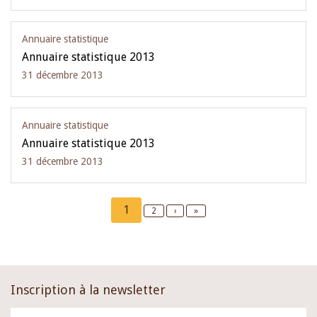
Annuaire statistique
Annuaire statistique 2013
31 décembre 2013
Annuaire statistique
Annuaire statistique 2013
31 décembre 2013
Pagination
Current
1
Page
2
Next
›
Last
»
page
page
page
Inscription à la newsletter