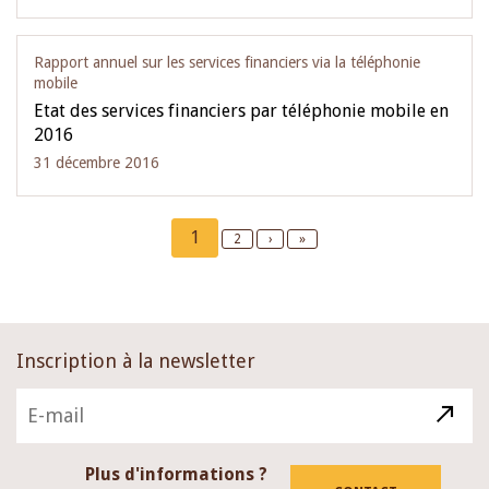
Rapport annuel sur les services financiers via la téléphonie
mobile
Etat des services financiers par téléphonie mobile en
2016
31 décembre 2016
Pagination
Current
1
Page
2
Next
›
Last
»
page
page
page
Inscription à la newsletter
Plus d'informations ?