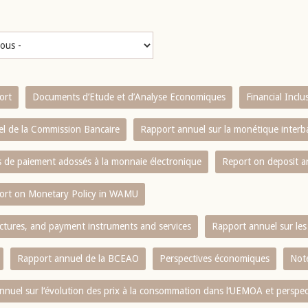
ort
Documents d’Etude et d’Analyse Economiques
Financial Incl
l de la Commission Bancaire
Rapport annuel sur la monétique inter
es de paiement adossés à la monnaie électronique
Report on deposit 
ort on Monetary Policy in WAMU
ctures, and payment instruments and services
Rapport annuel sur les 
Rapport annuel de la BCEAO
Perspectives économiques
Note
nnuel sur l‘évolution des prix à la consommation dans l‘UEMOA et perspec