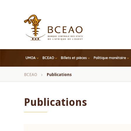
Skip
to
main
content
UMOA
BCEAO
Billets et pièces
Politique monétaire
Fil
BCEAO
Publications
d'Ariane
Publications