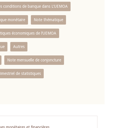
es conditions de banque dans L‘UEMOA
tique monétaire
Note thématique
istiques économiques de l‘UEMOA
que
Autres
Note mensuelle de conjoncture
rimestriel de statistiques
ues monétaires et financières