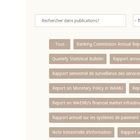
- Tous -
Banking Commission Annual Rep
Quaterly Statistical Bulletin
Rapport annue
Rapport semestriel de surveillance des servic
Report on Monetary Policy in WAMU
Rep
Report on WAEMU’s financial market infrastru
Rapport annuel sur les systèmes de paiement
Note trimestrielle d‘information
Rapport a