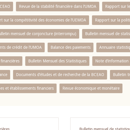
 BCEAO
Revue de la stabilité financière dans l‘UMOA
Rapport sur l
t sur la compétitivité des économies de l‘UEMOA
Rapport sur la poli
lletin mensuel de conjoncture (interrompu)
Bulletin mensuel de stat
ents de crédit de l‘UMOA
Balance des paiements
Annuaire statisti
 financières
Bulletin Mensuel des Statistiques
Note d’information
nance
Documents d’études et de recherche de la BCEAO
Bulletin t
s et établissements financiers
Revue économique et monétaire
cières
Bulletin mensuel de statistiq