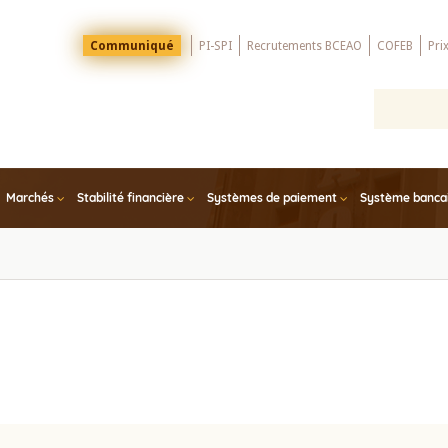
Menu
Communiqué
PI-SPI
Recrutements BCEAO
COFEB
Pri
Top
Marchés
Stabilité financière
Systèmes de paiement
Système bancair