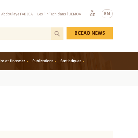
Youtube
EN
x Abdoulaye FADIGA
Les FinTech dans l'UEMOA
BCEAO NEWS
e et financier
Publications
Statistiques