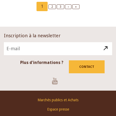
Pagination
Current
1
Page
2
Page
3
Next
›
Last
»
page
page
page
Inscription à la newsletter
Plus d'informations ?
CONTACT
Youtube
Footer
Marchés publics et Achats
menu
Espace presse