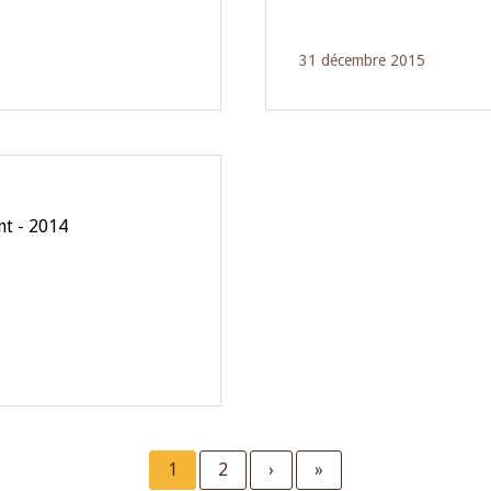
31 décembre 2015
nt - 2014
Current
1
Page
2
Next
›
Last
»