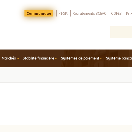
Menu
Communiqué
PI-SPI
Recrutements BCEAO
COFEB
Pri
Top
Marchés
Stabilité financière
Systèmes de paiement
Système bancair