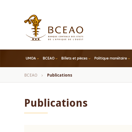
Skip
to
main
content
UMOA
BCEAO
Billets et pièces
Politique monétaire
Fil
BCEAO
Publications
d'Ariane
Publications