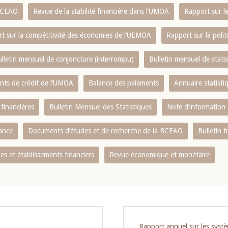
 BCEAO
Revue de la stabilité financière dans l‘UMOA
Rapport sur l
t sur la compétitivité des économies de l‘UEMOA
Rapport sur la poli
lletin mensuel de conjoncture (interrompu)
Bulletin mensuel de stat
ents de crédit de l‘UMOA
Balance des paiements
Annuaire statisti
 financières
Bulletin Mensuel des Statistiques
Note d’information
nance
Documents d’études et de recherche de la BCEAO
Bulletin t
s et établissements financiers
Revue économique et monétaire
Rapport annuel sur les syst