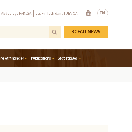
Youtube
EN
x Abdoulaye FADIGA
Les FinTech dans l'UEMOA
BCEAO NEWS
e et financier
Publications
Statistiques