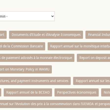
ort
Documents d’Etude et d’Analyse Economiques
Financial Incl
l de la Commission Bancaire
Rapport annuel sur la monétique inter
es de paiement adossés à la monnaie électronique
Report on deposit 
ort on Monetary Policy in WAMU
ctures, and payment instruments and services
Rapport annuel sur les 
Rapport annuel de la BCEAO
Perspectives économiques
Note
nnuel sur l‘évolution des prix à la consommation dans l‘UEMOA et perspec