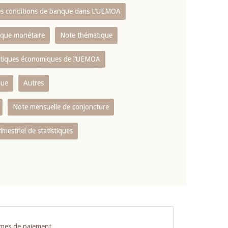
es conditions de banque dans L‘UEMOA
tique monétaire
Note thématique
istiques économiques de l‘UEMOA
que
Autres
Note mensuelle de conjoncture
rimestriel de statistiques
èmes de paiement