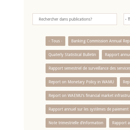
- Tous -
Banking Commission Annual Rep
Quaterly Statistical Bulletin
Rapport annue
Rapport semestriel de surveillance des servic
Report on Monetary Policy in WAMU
Rep
Report on WAEMU’s financial market infrastru
Rapport annuel sur les systèmes de paiement
Note trimestrielle d‘information
Rapport a