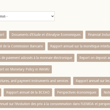
ort
Documents d’Etude et d’Analyse Economiques
Financial Incl
l de la Commission Bancaire
Rapport annuel sur la monétique inter
es de paiement adossés à la monnaie électronique
Report on deposit 
ort on Monetary Policy in WAMU
ctures, and payment instruments and services
Rapport annuel sur les 
Rapport annuel de la BCEAO
Perspectives économiques
Note
nnuel sur l‘évolution des prix à la consommation dans l‘UEMOA et perspec