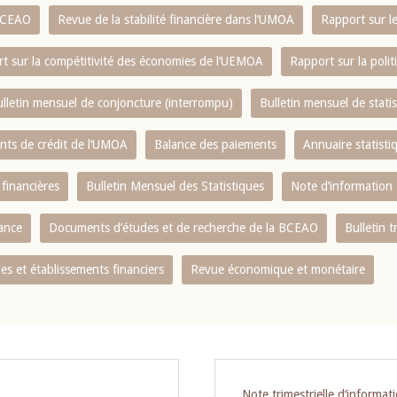
 BCEAO
Revue de la stabilité financière dans l‘UMOA
Rapport sur l
t sur la compétitivité des économies de l‘UEMOA
Rapport sur la poli
lletin mensuel de conjoncture (interrompu)
Bulletin mensuel de stat
ents de crédit de l‘UMOA
Balance des paiements
Annuaire statisti
 financières
Bulletin Mensuel des Statistiques
Note d’information
nance
Documents d’études et de recherche de la BCEAO
Bulletin t
s et établissements financiers
Revue économique et monétaire
Note trimestrielle d‘informat