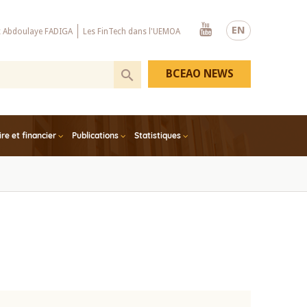
Youtube
EN
x Abdoulaye FADIGA
Les FinTech dans l'UEMOA
BCEAO NEWS
e et financier
Publications
Statistiques