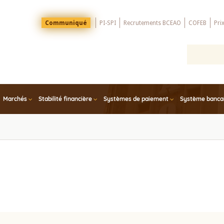
Menu
Communiqué
PI-SPI
Recrutements BCEAO
COFEB
Pri
Top
Marchés
Stabilité financière
Systèmes de paiement
Système bancair