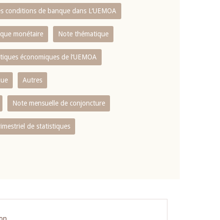
es conditions de banque dans L‘UEMOA
tique monétaire
Note thématique
istiques économiques de l‘UEMOA
que
Autres
Note mensuelle de conjoncture
rimestriel de statistiques
ion