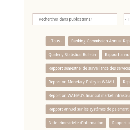
- Tous -
Banking Commission Annual Rep
Quaterly Statistical Bulletin
Rapport annue
Rapport semestriel de surveillance des servic
Report on Monetary Policy in WAMU
Rep
Report on WAEMU’s financial market infrastru
Rapport annuel sur les systèmes de paiement
Note trimestrielle d‘information
Rapport a