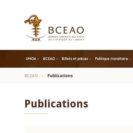
Skip
to
main
content
UMOA
BCEAO
Billets et pièces
Politique monétaire
Fil
BCEAO
Publications
d'Ariane
Publications