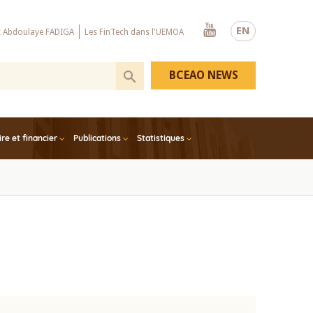
Youtube
EN
x Abdoulaye FADIGA
Les FinTech dans l'UEMOA
BCEAO NEWS
e et financier
Publications
Statistiques