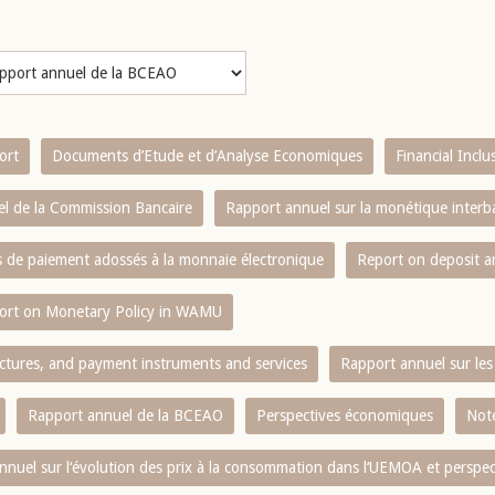
ort
Documents d’Etude et d’Analyse Economiques
Financial Incl
l de la Commission Bancaire
Rapport annuel sur la monétique inter
es de paiement adossés à la monnaie électronique
Report on deposit 
ort on Monetary Policy in WAMU
ctures, and payment instruments and services
Rapport annuel sur les 
Rapport annuel de la BCEAO
Perspectives économiques
Note
nnuel sur l‘évolution des prix à la consommation dans l‘UEMOA et perspec