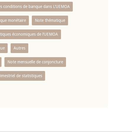
es conditions de banque dans L‘UEMOA
tique monétaire
Note thématique
istiques économiques de l‘UEMOA
que
Autres
Note mensuelle de conjoncture
rimestriel de statistiques