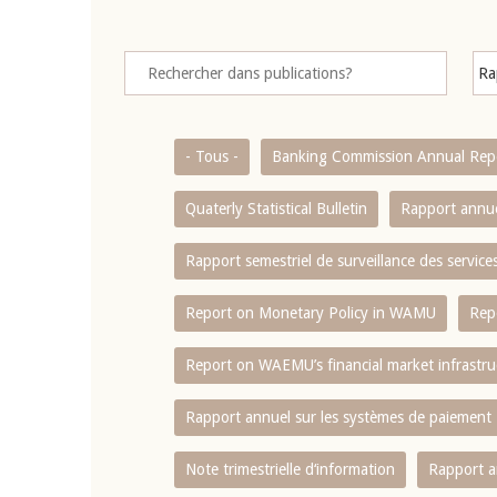
- Tous -
Banking Commission Annual Rep
Quaterly Statistical Bulletin
Rapport annue
Rapport semestriel de surveillance des servic
Report on Monetary Policy in WAMU
Rep
Report on WAEMU’s financial market infrastru
Rapport annuel sur les systèmes de paiement
Note trimestrielle d‘information
Rapport a