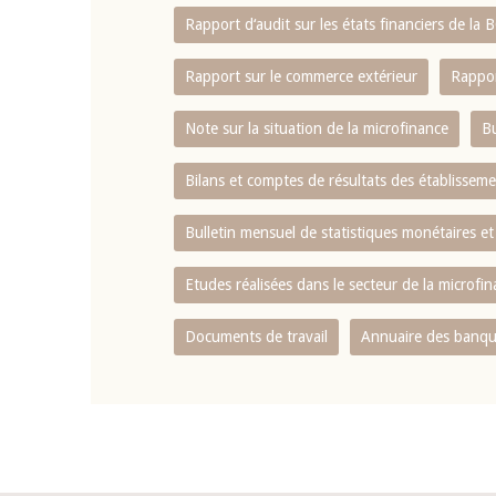
Rapport d‘audit sur les états financiers de la
Rapport sur le commerce extérieur
Rappor
Note sur la situation de la microfinance
Bu
Bilans et comptes de résultats des établissem
Bulletin mensuel de statistiques monétaires et
Etudes réalisées dans le secteur de la microfi
Documents de travail
Annuaire des banque