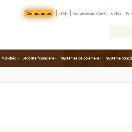
Menu
Communiqué
PI-SPI
Recrutements BCEAO
COFEB
Pri
Top
Marchés
Stabilité financière
Systèmes de paiement
Système bancair