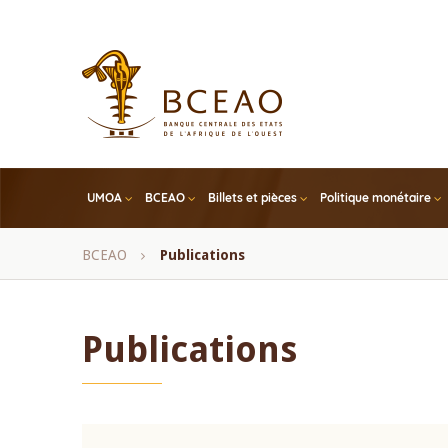
Skip
to
main
content
UMOA
BCEAO
Billets et pièces
Politique monétaire
Fil
BCEAO
Publications
d'Ariane
Publications