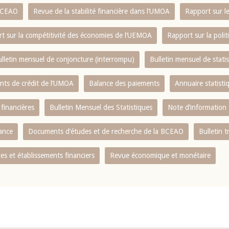
 BCEAO
Revue de la stabilité financière dans l‘UMOA
Rapport sur l
t sur la compétitivité des économies de l‘UEMOA
Rapport sur la poli
lletin mensuel de conjoncture (interrompu)
Bulletin mensuel de stat
ents de crédit de l‘UMOA
Balance des paiements
Annuaire statisti
 financières
Bulletin Mensuel des Statistiques
Note d’information
nance
Documents d’études et de recherche de la BCEAO
Bulletin t
s et établissements financiers
Revue économique et monétaire