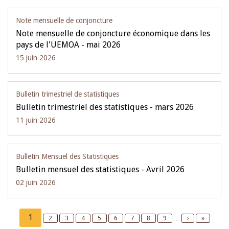
Note mensuelle de conjoncture
Note mensuelle de conjoncture économique dans les
pays de l'UEMOA - mai 2026
15 juin 2026
Bulletin trimestriel de statistiques
Bulletin trimestriel des statistiques - mars 2026
11 juin 2026
Bulletin Mensuel des Statistiques
Bulletin mensuel des statistiques - Avril 2026
02 juin 2026
Pagination
Current
1
Page
2
Page
3
Page
4
Page
5
Page
6
Page
7
Page
8
Page
9
…
Next
›
Last
»
page
page
page