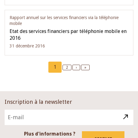
Rapport annuel sur les services financiers via la téléphonie
mobile
Etat des services financiers par téléphonie mobile en
2016
31 décembre 2016
Pagination
Current
1
Page
2
Next
›
Last
»
page
page
page
Inscription à la newsletter
Plus d'informations ?