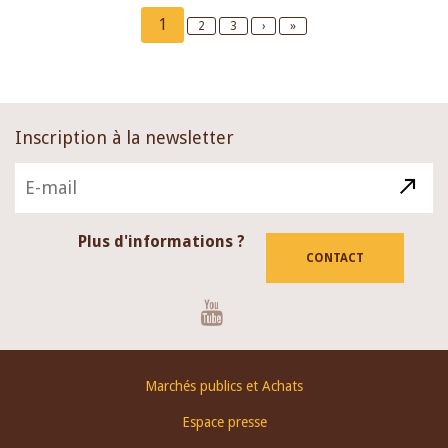
Pagination
Current
1
Page
2
Page
3
Next
›
Last
»
page
page
page
Inscription à la newsletter
Plus d'informations ?
CONTACT
Youtube
Footer
Marchés publics et Achats
menu
Espace presse