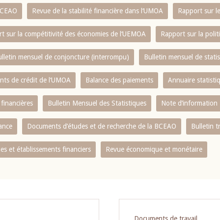
 BCEAO
Revue de la stabilité financière dans l‘UMOA
Rapport sur l
t sur la compétitivité des économies de l‘UEMOA
Rapport sur la poli
lletin mensuel de conjoncture (interrompu)
Bulletin mensuel de stat
ents de crédit de l‘UMOA
Balance des paiements
Annuaire statisti
 financières
Bulletin Mensuel des Statistiques
Note d’information
nance
Documents d’études et de recherche de la BCEAO
Bulletin t
s et établissements financiers
Revue économique et monétaire
Documents de travail