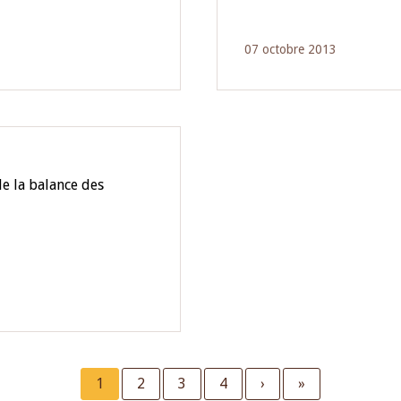
07 octobre 2013
e la balance des
Current
1
Page
2
Page
3
Page
4
Next
›
Last
»