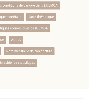
es conditions de banque dans L‘UEMOA
tique monétaire
Note thématique
istiques économiques de l‘UEMOA
que
Autres
Note mensuelle de conjoncture
rimestriel de statistiques