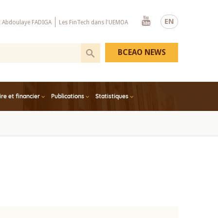
Youtube
EN
x Abdoulaye FADIGA
Les FinTech dans l'UEMOA
BCEAO NEWS
e et financier
Publications
Statistiques