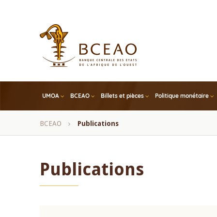
Skip
to
main
content
UMOA
BCEAO
Billets et pièces
Politique monétaire
Fil
BCEAO
Publications
d'Ariane
Publications