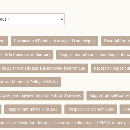
ort
Documents d’Etude et d’Analyse Economiques
Financial Incl
l de la Commission Bancaire
Rapport annuel sur la monétique inter
es de paiement adossés à la monnaie électronique
Report on deposit 
ort on Monetary Policy in WAMU
ctures, and payment instruments and services
Rapport annuel sur les 
Rapport annuel de la BCEAO
Perspectives économiques
Note
nnuel sur l‘évolution des prix à la consommation dans l‘UEMOA et perspec