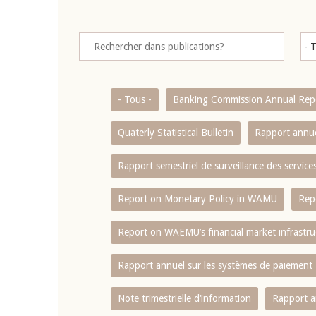
- Tous -
Banking Commission Annual Rep
Quaterly Statistical Bulletin
Rapport annue
Rapport semestriel de surveillance des servic
Report on Monetary Policy in WAMU
Rep
Report on WAEMU’s financial market infrastru
Rapport annuel sur les systèmes de paiement
Note trimestrielle d‘information
Rapport a