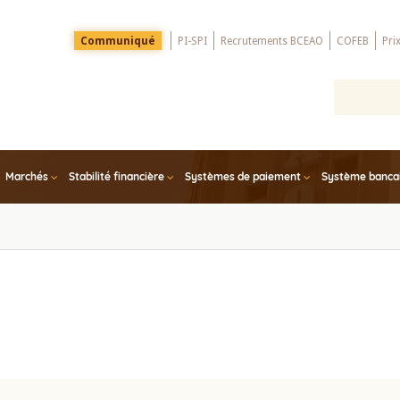
Menu
Communiqué
PI-SPI
Recrutements BCEAO
COFEB
Pri
Top
Marchés
Stabilité financière
Systèmes de paiement
Système bancair