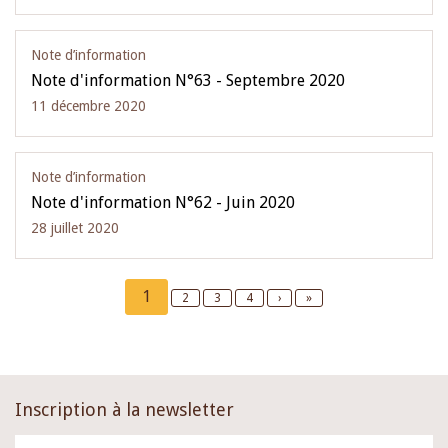
Note d’information
Note d'information N°63 - Septembre 2020
11 décembre 2020
Note d’information
Note d'information N°62 - Juin 2020
28 juillet 2020
Pagination
Current
1
Page
2
Page
3
Page
4
Next
›
Last
»
page
page
page
Inscription à la newsletter