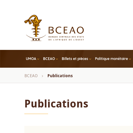
Skip
to
main
content
UMOA
BCEAO
Billets et pièces
Politique monétaire
Fil
BCEAO
Publications
d'Ariane
Publications