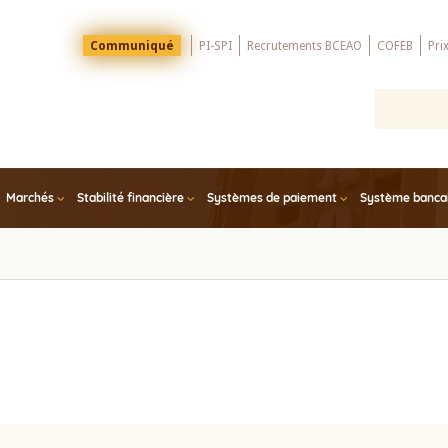
Menu
Communiqué
PI-SPI
Recrutements BCEAO
COFEB
Pri
Top
Marchés
Stabilité financière
Systèmes de paiement
Système bancair