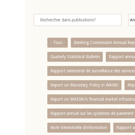
- Tous -
Banking Commission Annual Rep
Quaterly Statistical Bulletin
Rapport annue
Rapport semestriel de surveillance des servic
Report on Monetary Policy in WAMU
Rep
Report on WAEMU’s financial market infrastru
Rapport annuel sur les systèmes de paiement
Note trimestrielle d‘information
Rapport a