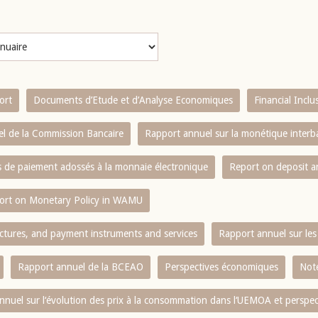
ort
Documents d’Etude et d’Analyse Economiques
Financial Incl
l de la Commission Bancaire
Rapport annuel sur la monétique inter
es de paiement adossés à la monnaie électronique
Report on deposit 
ort on Monetary Policy in WAMU
ctures, and payment instruments and services
Rapport annuel sur les 
Rapport annuel de la BCEAO
Perspectives économiques
Note
nnuel sur l‘évolution des prix à la consommation dans l‘UEMOA et perspec