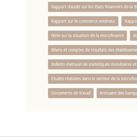
Rapport d‘audit sur les états financiers de la
Rapport sur le commerce extérieur
Rappor
Note sur la situation de la microfinance
Bu
Bilans et comptes de résultats des établissem
Bulletin mensuel de statistiques monétaires et
Etudes réalisées dans le secteur de la microfi
Documents de travail
Annuaire des banque