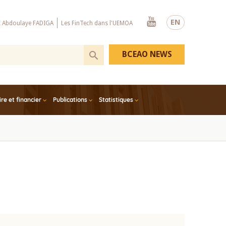
Youtube
EN
x Abdoulaye FADIGA
Les FinTech dans l'UEMOA
BCEAO NEWS
e et financier
Publications
Statistiques