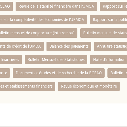
 BCEAO
Revue de la stabilité financière dans l‘UMOA
Rapport sur l
t sur la compétitivité des économies de l‘UEMOA
Rapport sur la poli
lletin mensuel de conjoncture (interrompu)
Bulletin mensuel de stat
ents de crédit de l‘UMOA
Balance des paiements
Annuaire statisti
 financières
Bulletin Mensuel des Statistiques
Note d’information
nance
Documents d’études et de recherche de la BCEAO
Bulletin t
s et établissements financiers
Revue économique et monétaire