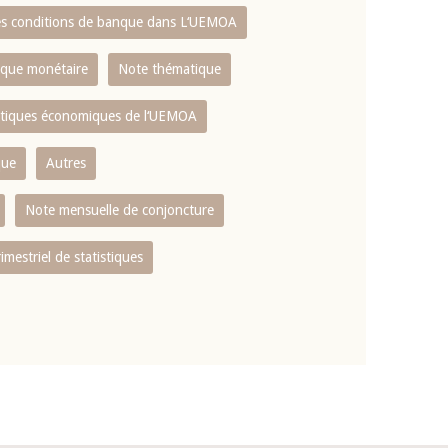
es conditions de banque dans L‘UEMOA
tique monétaire
Note thématique
istiques économiques de l‘UEMOA
que
Autres
Note mensuelle de conjoncture
rimestriel de statistiques