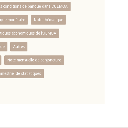
es conditions de banque dans L‘UEMOA
tique monétaire
Note thématique
istiques économiques de l‘UEMOA
que
Autres
Note mensuelle de conjoncture
rimestriel de statistiques