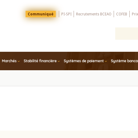
Menu
Communiqué
PI-SPI
Recrutements BCEAO
COFEB
Pri
Top
Marchés
Stabilité financière
Systèmes de paiement
Système bancair