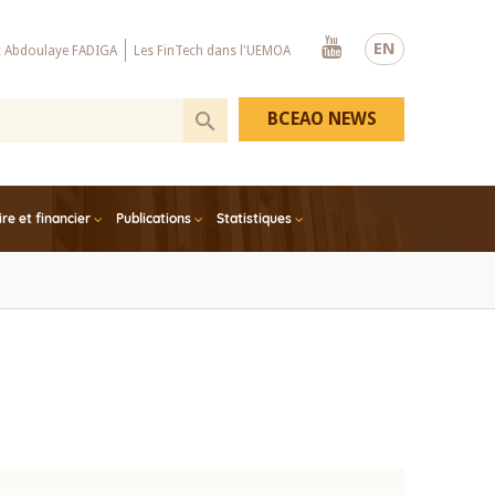
Youtube
EN
x Abdoulaye FADIGA
Les FinTech dans l'UEMOA
BCEAO NEWS
e et financier
Publications
Statistiques