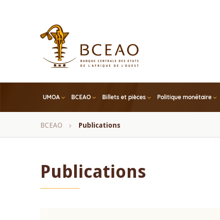
Skip
to
main
content
UMOA
BCEAO
Billets et pièces
Politique monétaire
Fil
BCEAO
Publications
d'Ariane
Publications