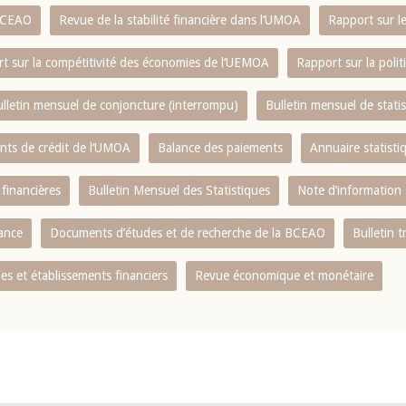
 BCEAO
Revue de la stabilité financière dans l‘UMOA
Rapport sur l
t sur la compétitivité des économies de l‘UEMOA
Rapport sur la poli
lletin mensuel de conjoncture (interrompu)
Bulletin mensuel de stat
ents de crédit de l‘UMOA
Balance des paiements
Annuaire statisti
 financières
Bulletin Mensuel des Statistiques
Note d’information
nance
Documents d’études et de recherche de la BCEAO
Bulletin t
s et établissements financiers
Revue économique et monétaire