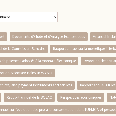
ort
Documents d’Etude et d’Analyse Economiques
Financial Incl
l de la Commission Bancaire
Rapport annuel sur la monétique inter
es de paiement adossés à la monnaie électronique
Report on deposit 
ort on Monetary Policy in WAMU
ctures, and payment instruments and services
Rapport annuel sur les 
Rapport annuel de la BCEAO
Perspectives économiques
Note
nnuel sur l‘évolution des prix à la consommation dans l‘UEMOA et perspec