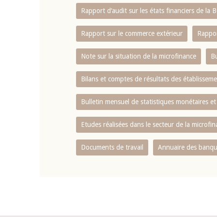
Rapport d‘audit sur les états financiers de la
Rapport sur le commerce extérieur
Rappor
Note sur la situation de la microfinance
Bu
Bilans et comptes de résultats des établissem
Bulletin mensuel de statistiques monétaires et
Etudes réalisées dans le secteur de la microfi
Documents de travail
Annuaire des banque