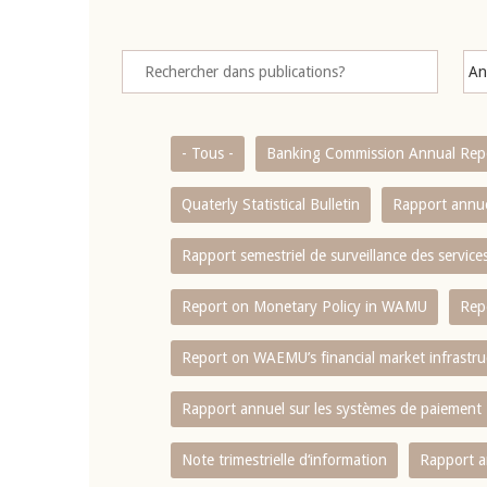
- Tous -
Banking Commission Annual Rep
Quaterly Statistical Bulletin
Rapport annue
Rapport semestriel de surveillance des servic
Report on Monetary Policy in WAMU
Rep
Report on WAEMU’s financial market infrastru
Rapport annuel sur les systèmes de paiement
Note trimestrielle d‘information
Rapport a