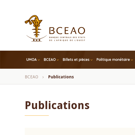
Skip
to
main
content
UMOA
BCEAO
Billets et pièces
Politique monétaire
Fil
BCEAO
Publications
d'Ariane
Publications