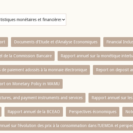
ort
Documents d’Etude et d’Analyse Economiques
Financial Incl
l de la Commission Bancaire
Rapport annuel sur la monétique inter
es de paiement adossés à la monnaie électronique
Report on deposit 
ort on Monetary Policy in WAMU
ctures, and payment instruments and services
Rapport annuel sur les 
Rapport annuel de la BCEAO
Perspectives économiques
Note
nnuel sur l‘évolution des prix à la consommation dans l‘UEMOA et perspec