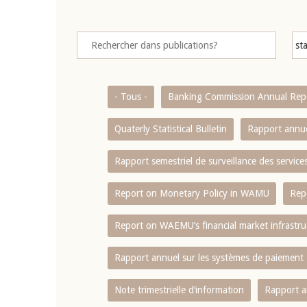
- Tous -
Banking Commission Annual Rep
Quaterly Statistical Bulletin
Rapport annue
Rapport semestriel de surveillance des servic
Report on Monetary Policy in WAMU
Rep
Report on WAEMU’s financial market infrastru
Rapport annuel sur les systèmes de paiement
Note trimestrielle d‘information
Rapport a