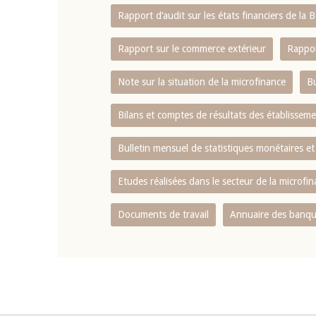
Rapport d‘audit sur les états financiers de la
Rapport sur le commerce extérieur
Rappor
Note sur la situation de la microfinance
Bu
Bilans et comptes de résultats des établissem
Bulletin mensuel de statistiques monétaires et
Etudes réalisées dans le secteur de la microfi
Documents de travail
Annuaire des banque