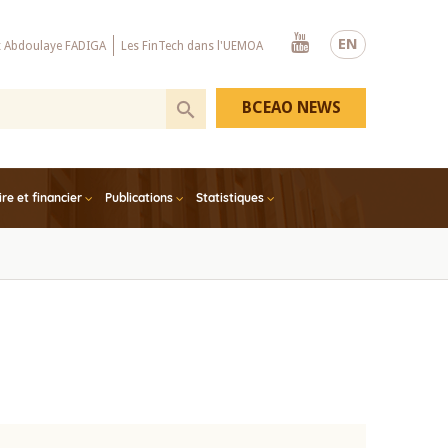
Youtube
EN
x Abdoulaye FADIGA
Les FinTech dans l'UEMOA
BCEAO NEWS
e et financier
Publications
Statistiques