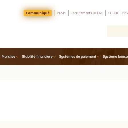
Menu
Communiqué
PI-SPI
Recrutements BCEAO
COFEB
Pri
Top
Marchés
Stabilité financière
Systèmes de paiement
Système bancair