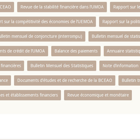
 BCEAO
Revue de la stabilité financière dans l‘UMOA
Rapport sur l
t sur la compétitivité des économies de l‘UEMOA
Rapport sur la poli
lletin mensuel de conjoncture (interrompu)
Bulletin mensuel de stat
ents de crédit de l‘UMOA
Balance des paiements
Annuaire statisti
 financières
Bulletin Mensuel des Statistiques
Note d’information
nance
Documents d’études et de recherche de la BCEAO
Bulletin t
s et établissements financiers
Revue économique et monétaire