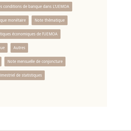
es conditions de banque dans L‘UEMOA
tique monétaire
Note thématique
istiques économiques de l‘UEMOA
que
Autres
Note mensuelle de conjoncture
rimestriel de statistiques