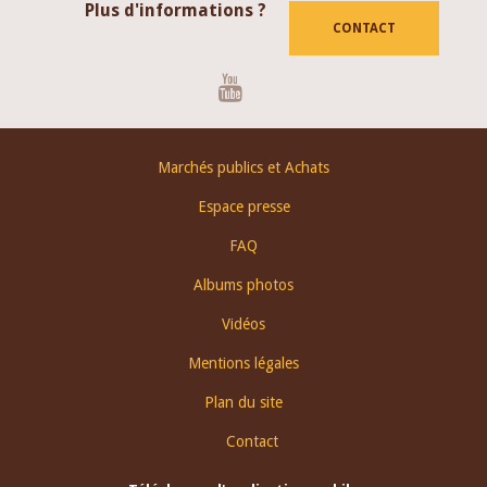
Plus d'informations ?
CONTACT
Youtube
Footer
Marchés publics et Achats
menu
Espace presse
FAQ
Albums photos
Vidéos
Mentions légales
Plan du site
Contact