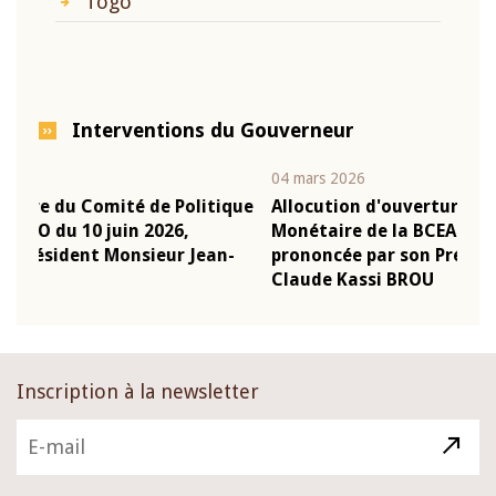
Togo
Interventions du Gouverneur
04 mars 2026
22 j
ique
Allocution d'ouverture du Comité de Politique
Mot
Monétaire de la BCEAO du 4 mars 2026,
Kas
n-
prononcée par son Président Monsieur Jean-
pré
Claude Kassi BROU
BC
Inscription à la newsletter