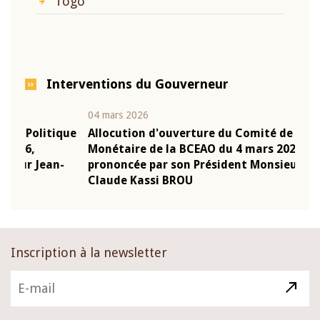
Togo
Interventions du Gouverneur
04 mars 2026
22 ju
que
Allocution d'ouverture du Comité de Politique
Mot 
Monétaire de la BCEAO du 4 mars 2026,
Kass
-
prononcée par son Président Monsieur Jean-
prés
Claude Kassi BROU
BCE
Inscription à la newsletter