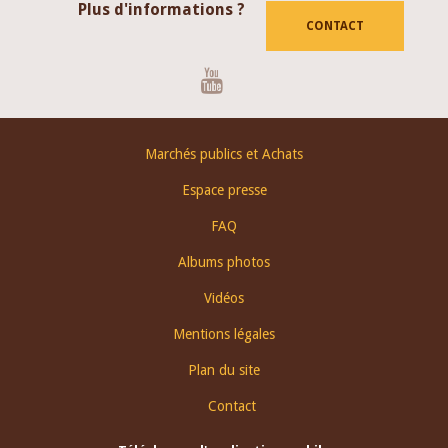
Plus d'informations ?
CONTACT
Youtube
Footer
Marchés publics et Achats
menu
Espace presse
FAQ
Albums photos
Vidéos
Mentions légales
Plan du site
Contact