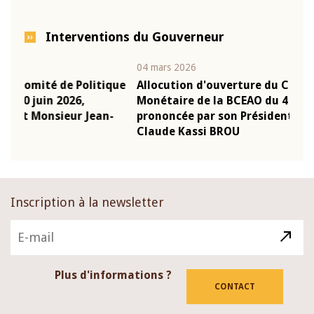
Interventions du Gouverneur
04 mars 2026
22 ju
que
Allocution d'ouverture du Comité de Politique
Mot 
Monétaire de la BCEAO du 4 mars 2026,
Kass
-
prononcée par son Président Monsieur Jean-
prés
Claude Kassi BROU
BCE
Inscription à la newsletter
Plus d'informations ?
CONTACT