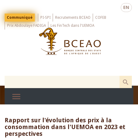
Skip
EN
to
main
Menu
Communiqué
PI-SPI
Recrutements BCEAO
COFEB
Top
content
Prix Abdoulaye FADIGA
Les FinTech dans l'UEMOA
Rapport sur l'évolution des prix à la
consommation dans l'UEMOA en 2023 et
perspectives