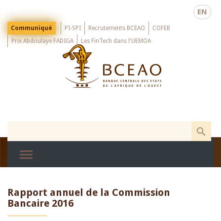
Skip
EN
to
main
Menu
Communiqué
PI-SPI
Recrutements BCEAO
COFEB
Top
content
Prix Abdoulaye FADIGA
Les FinTech dans l'UEMOA
Rapport annuel de la Commission
Bancaire 2016