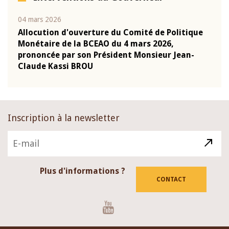
04 mars 2026
22 ju
que
Allocution d'ouverture du Comité de Politique
Mot 
Monétaire de la BCEAO du 4 mars 2026,
Kass
-
prononcée par son Président Monsieur Jean-
prés
Claude Kassi BROU
BCE
Inscription à la newsletter
Plus d'informations ?
CONTACT
Youtube