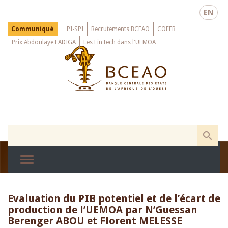
Skip
EN
to
main
Menu
Communiqué
PI-SPI
Recrutements BCEAO
COFEB
Top
content
Prix Abdoulaye FADIGA
Les FinTech dans l'UEMOA
Evaluation du PIB potentiel et de l’écart de
production de l’UEMOA par N’Guessan
Berenger ABOU et Florent MELESSE