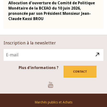
e
Allocution d'ouverture du Comité de Politique
Allo
Monétaire de la BCEAO du 10 juin 2026,
Moné
prononcée par son Président Monsieur Jean-
pron
Claude Kassi BROU
Clau
Inscription à la newsletter
Plus d'informations ?
CONTACT
Youtube
Footer
Marchés publics et Achats
menu