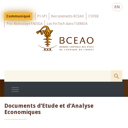
Skip
EN
to
main
Menu
Communiqué
PI-SPI
Recrutements BCEAO
COFEB
Top
content
Prix Abdoulaye FADIGA
Les FinTech dans l'UEMOA
Documents d’Etude et d’Analyse
Economiques