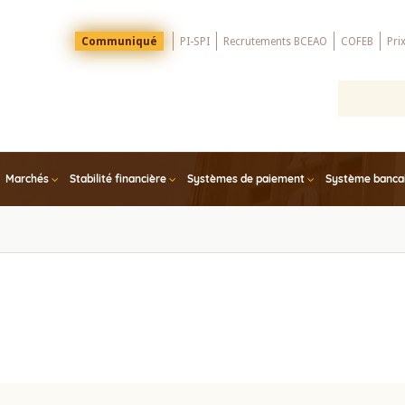
Menu
Communiqué
PI-SPI
Recrutements BCEAO
COFEB
Pri
Top
Marchés
Stabilité financière
Systèmes de paiement
Système bancair