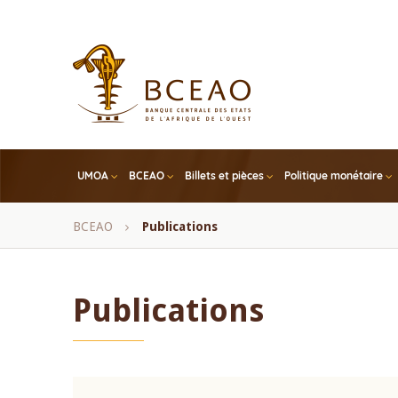
Skip
to
main
content
UMOA
BCEAO
Billets et pièces
Politique monétaire
Fil
BCEAO
Publications
d'Ariane
Publications