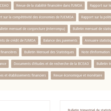
 BCEAO
Revue de la stabilité financière dans l‘UMOA
Rapport sur l
t sur la compétitivité des économies de l‘UEMOA
Rapport sur la poli
lletin mensuel de conjoncture (interrompu)
Bulletin mensuel de stat
ents de crédit de l‘UMOA
Balance des paiements
Annuaire statisti
 financières
Bulletin Mensuel des Statistiques
Note d’information
nance
Documents d’études et de recherche de la BCEAO
Bulletin t
s et établissements financiers
Revue économique et monétaire
Bulletin trimestriel de statist