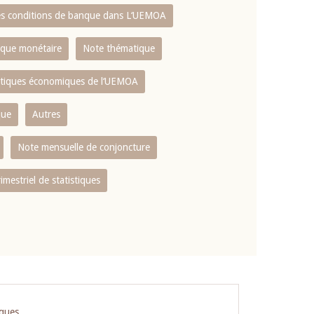
es conditions de banque dans L‘UEMOA
tique monétaire
Note thématique
istiques économiques de l‘UEMOA
que
Autres
Note mensuelle de conjoncture
rimestriel de statistiques
iques