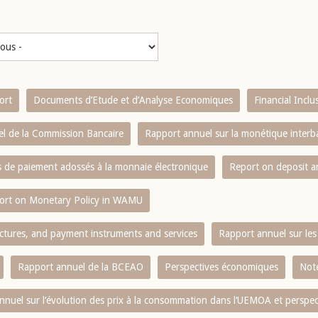
ort
Documents d’Etude et d’Analyse Economiques
Financial Incl
l de la Commission Bancaire
Rapport annuel sur la monétique inter
es de paiement adossés à la monnaie électronique
Report on deposit 
ort on Monetary Policy in WAMU
ctures, and payment instruments and services
Rapport annuel sur les 
Rapport annuel de la BCEAO
Perspectives économiques
Note
nnuel sur l‘évolution des prix à la consommation dans l‘UEMOA et perspec