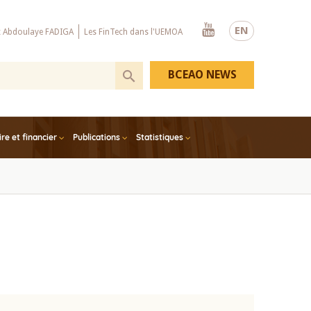
Youtube
EN
x Abdoulaye FADIGA
Les FinTech dans l'UEMOA
BCEAO NEWS
e et financier
Publications
Statistiques