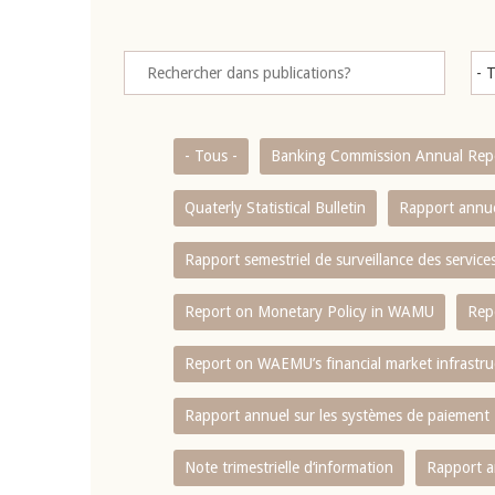
- Tous -
Banking Commission Annual Rep
Quaterly Statistical Bulletin
Rapport annue
Rapport semestriel de surveillance des servic
Report on Monetary Policy in WAMU
Rep
Report on WAEMU’s financial market infrastru
Rapport annuel sur les systèmes de paiement
Note trimestrielle d‘information
Rapport a