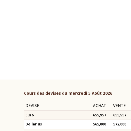
22 juillet 2026
ouverture du Comité de
Mot introductif du Gouvern
étaire de la BCEAO du 4 mars
Claude Kassi BROU lors de l
ée par son Président
présentation du rapport ann
n-Claude Kassi BROU
BCEAO
Cours des devises du mercredi 5 Août 2026
DEVISE
ACHAT
VENTE
Euro
655,957
655,957
Dollar us
565,000
572,000