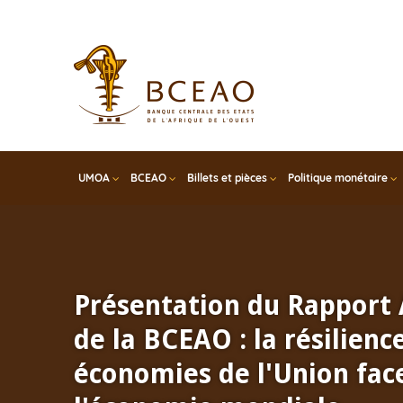
Skip
to
main
content
UMOA
BCEAO
Billets et pièces
Politique monétaire
Présentation du Rapport
de la BCEAO : la résilienc
économies de l'Union face