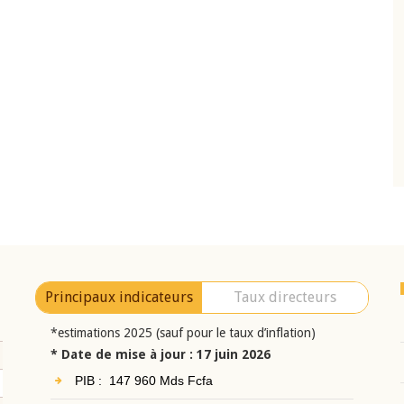
10 juin 2026
eur Jean-
Allocution d'ouverture du Comité de
a cérémonie de
Politique Monétaire de la BCEAO du 10 jui
uel 2025 de la
2026, prononcée par son Président
Monsieur Jean-Claude Kassi BROU
Principaux indicateurs
Taux directeurs
*estimations 2025 (sauf pour le taux d’inflation)
* Date de mise à jour : 17 juin 2026
PIB : 147 960 Mds Fcfa