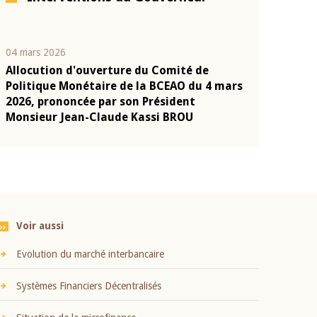
04 mars 2026
22 juillet 2026
Allocution d'ouverture du Comité de
Mot introduc
n
Politique Monétaire de la BCEAO du 4 mars
Claude Kassi
2026, prononcée par son Président
présentation
Monsieur Jean-Claude Kassi BROU
BCEAO
Voir aussi
Evolution du marché interbancaire
Systèmes Financiers Décentralisés