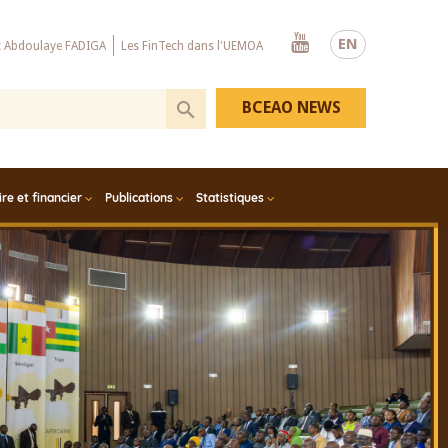
Youtube
EN
x Abdoulaye FADIGA
Les FinTech dans l'UEMOA
BCEAO NEWS
e et financier
Publications
Statistiques