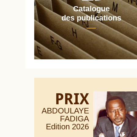
Catalogue
nt
des publications
PRIX
ABDOULAYE
FADIGA
Edition 20
26