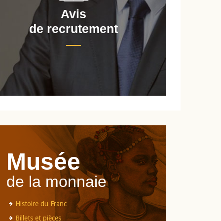
Avis
de recrutement
d
Musée
de la monnaie
Histoire du Franc
Billets et pièces