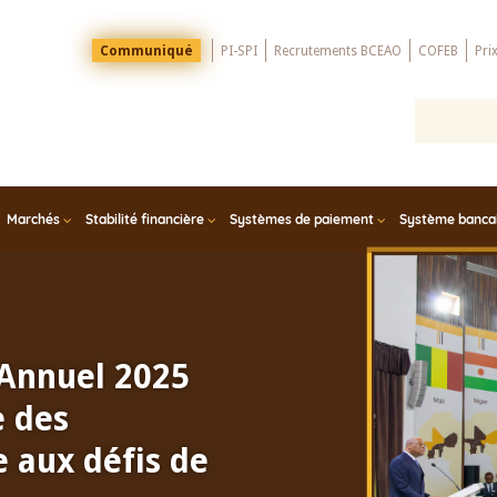
Menu
Communiqué
PI-SPI
Recrutements BCEAO
COFEB
Pri
Top
Marchés
Stabilité financière
Systèmes de paiement
Système bancair
 Annuel 2025
e des
 aux défis de