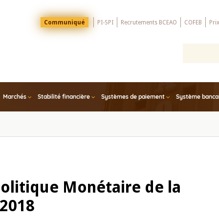
Menu
Communiqué
PI-SPI
Recrutements BCEAO
COFEB
Pri
Top
Marchés
Stabilité financière
Systèmes de paiement
Système bancair
olitique Monétaire de la
 2018