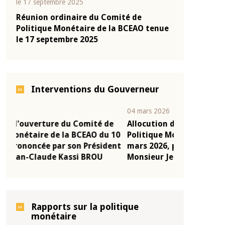
le 17 septembre 2025
Réunion ordinaire du Comité de
Politique Monétaire de la BCEAO tenue
le 17 septembre 2025
Interventions du Gouverneur
04 mars 2026
22 juillet 2026
e
Allocution d'ouverture du Comité de
Mot introduc
 10
Politique Monétaire de la BCEAO du 4
Claude Kassi
ent
mars 2026, prononcée par son Président
de présentat
Monsieur Jean-Claude Kassi BROU
de la BCEAO
Rapports sur la politique
monétaire