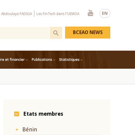
Youtube
EN
x Abdoulaye FADIGA
Les FinTech dans l'UEMOA
BCEAO NEWS
e et financier
Publications
Statistiques
Etats membres
Bénin