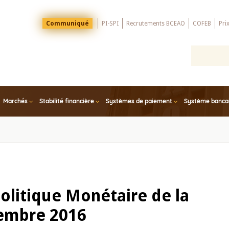
Menu
Communiqué
PI-SPI
Recrutements BCEAO
COFEB
Pri
Top
Marchés
Stabilité financière
Systèmes de paiement
Système bancair
olitique Monétaire de la
cembre 2016