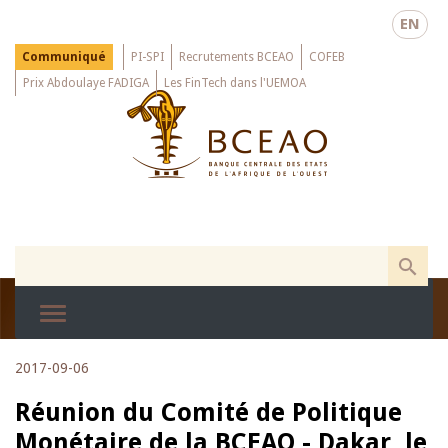
Skip
EN
to
main
Menu
Communiqué
PI-SPI
Recrutements BCEAO
COFEB
Top
content
Prix Abdoulaye FADIGA
Les FinTech dans l'UEMOA
2017-09-06
Réunion du Comité de Politique
Monétaire de la BCEAO - Dakar, le