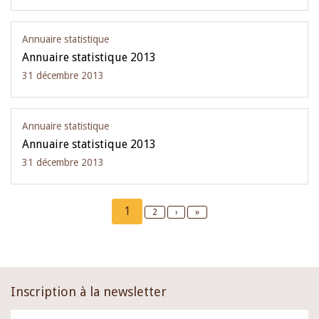
Annuaire statistique
Annuaire statistique 2013
31 décembre 2013
Annuaire statistique
Annuaire statistique 2013
31 décembre 2013
Pagination
Current
1
Page
2
Next
›
Last
»
page
page
page
Inscription à la newsletter