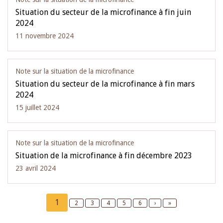
Situation du secteur de la microfinance à fin juin
2024
11 novembre 2024
Note sur la situation de la microfinance
Situation du secteur de la microfinance à fin mars
2024
15 juillet 2024
Note sur la situation de la microfinance
Situation de la microfinance à fin décembre 2023
23 avril 2024
Pagination
Current
1
Page
2
Page
3
Page
4
Page
5
Page
6
Next
›
Last
»
page
page
page