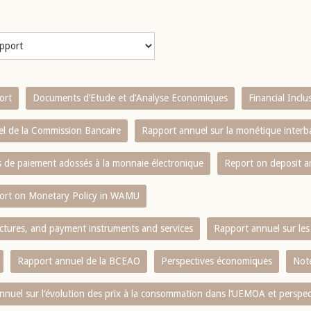
ort
Documents d’Etude et d’Analyse Economiques
Financial Incl
l de la Commission Bancaire
Rapport annuel sur la monétique inter
es de paiement adossés à la monnaie électronique
Report on deposit 
ort on Monetary Policy in WAMU
ctures, and payment instruments and services
Rapport annuel sur les 
Rapport annuel de la BCEAO
Perspectives économiques
Note
nnuel sur l‘évolution des prix à la consommation dans l‘UEMOA et perspec