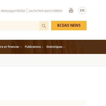
Youtube
EN
x Abdoulaye FADIGA
Les FinTech dans l'UEMOA
BCEAO NEWS
e et financier
Publications
Statistiques