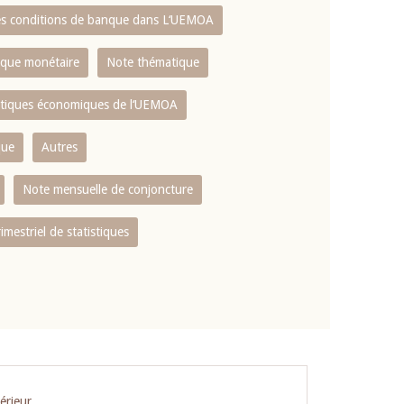
es conditions de banque dans L‘UEMOA
tique monétaire
Note thématique
istiques économiques de l‘UEMOA
que
Autres
Note mensuelle de conjoncture
rimestriel de statistiques
érieur