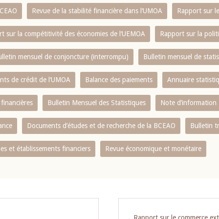
 BCEAO
Revue de la stabilité financière dans l‘UMOA
Rapport sur l
t sur la compétitivité des économies de l‘UEMOA
Rapport sur la poli
lletin mensuel de conjoncture (interrompu)
Bulletin mensuel de stat
ents de crédit de l‘UMOA
Balance des paiements
Annuaire statisti
 financières
Bulletin Mensuel des Statistiques
Note d’information
nance
Documents d’études et de recherche de la BCEAO
Bulletin t
s et établissements financiers
Revue économique et monétaire
Rapport sur le commerce ext