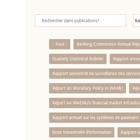
- Tous -
Banking Commission Annual Rep
Quaterly Statistical Bulletin
Rapport annue
Rapport semestriel de surveillance des servic
Report on Monetary Policy in WAMU
Rep
Report on WAEMU’s financial market infrastru
Rapport annuel sur les systèmes de paiement
Note trimestrielle d‘information
Rapport a