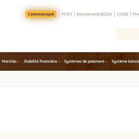
Menu
Communiqué
PI-SPI
Recrutements BCEAO
COFEB
Pri
Top
Marchés
Stabilité financière
Systèmes de paiement
Système bancair