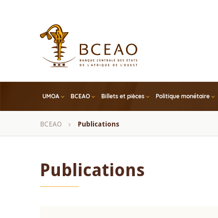
Skip
to
main
content
UMOA
BCEAO
Billets et pièces
Politique monétaire
Fil
BCEAO
Publications
d'Ariane
Publications