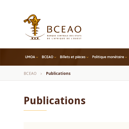
Skip
to
main
content
UMOA
BCEAO
Billets et pièces
Politique monétaire
Fil
BCEAO
Publications
d'Ariane
Publications