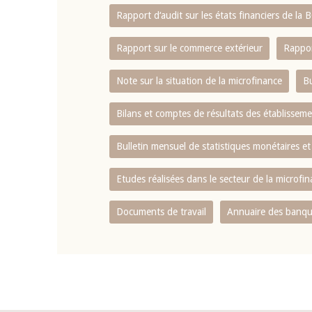
Rapport d‘audit sur les états financiers de la
Rapport sur le commerce extérieur
Rappor
Note sur la situation de la microfinance
Bu
Bilans et comptes de résultats des établissem
Bulletin mensuel de statistiques monétaires et
Etudes réalisées dans le secteur de la microfi
Documents de travail
Annuaire des banque