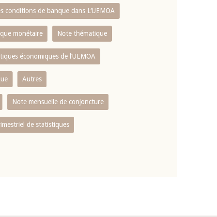
es conditions de banque dans L‘UEMOA
tique monétaire
Note thématique
istiques économiques de l‘UEMOA
que
Autres
Note mensuelle de conjoncture
rimestriel de statistiques