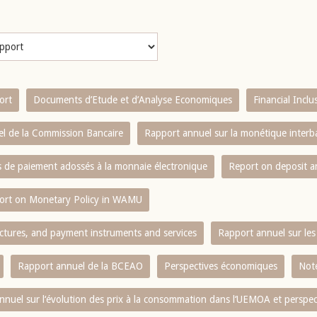
ort
Documents d’Etude et d’Analyse Economiques
Financial Incl
l de la Commission Bancaire
Rapport annuel sur la monétique inter
es de paiement adossés à la monnaie électronique
Report on deposit 
ort on Monetary Policy in WAMU
ctures, and payment instruments and services
Rapport annuel sur les 
Rapport annuel de la BCEAO
Perspectives économiques
Note
nnuel sur l‘évolution des prix à la consommation dans l‘UEMOA et perspec