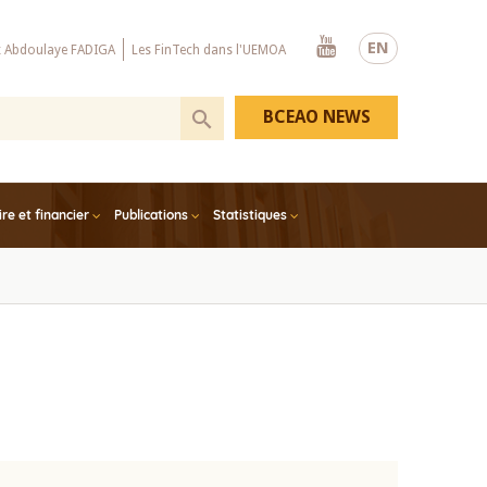
Youtube
EN
x Abdoulaye FADIGA
Les FinTech dans l'UEMOA
BCEAO NEWS
e et financier
Publications
Statistiques