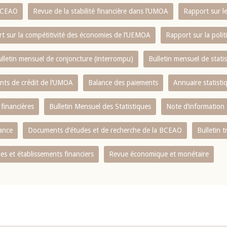
 BCEAO
Revue de la stabilité financière dans l‘UMOA
Rapport sur l
t sur la compétitivité des économies de l‘UEMOA
Rapport sur la poli
lletin mensuel de conjoncture (interrompu)
Bulletin mensuel de stat
ents de crédit de l‘UMOA
Balance des paiements
Annuaire statisti
 financières
Bulletin Mensuel des Statistiques
Note d’information
nance
Documents d’études et de recherche de la BCEAO
Bulletin t
s et établissements financiers
Revue économique et monétaire