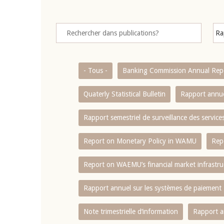
- Tous -
Banking Commission Annual Rep
Quaterly Statistical Bulletin
Rapport annue
Rapport semestriel de surveillance des servic
Report on Monetary Policy in WAMU
Rep
Report on WAEMU’s financial market infrastru
Rapport annuel sur les systèmes de paiement
Note trimestrielle d‘information
Rapport a