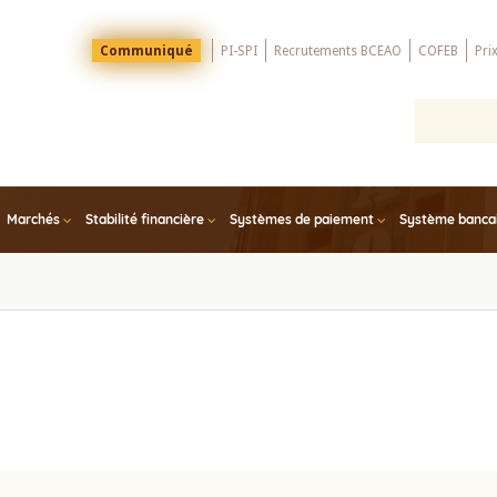
Menu
Communiqué
PI-SPI
Recrutements BCEAO
COFEB
Pri
Top
Marchés
Stabilité financière
Systèmes de paiement
Système bancair