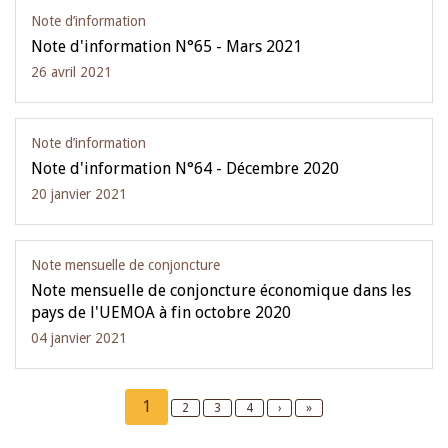
Note d’information
Note d'information N°65 - Mars 2021
26 avril 2021
Note d’information
Note d'information N°64 - Décembre 2020
20 janvier 2021
Note mensuelle de conjoncture
Note mensuelle de conjoncture économique dans les
pays de l'UEMOA à fin octobre 2020
04 janvier 2021
Pagination
Current
1
Page
2
Page
3
Page
4
Next
›
Last
»
page
page
page