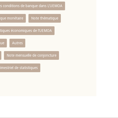
es conditions de banque dans L‘UEMOA
tique monétaire
Note thématique
istiques économiques de l‘UEMOA
que
Autres
Note mensuelle de conjoncture
rimestriel de statistiques