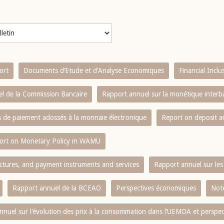
ort
Documents d’Etude et d’Analyse Economiques
Financial Incl
l de la Commission Bancaire
Rapport annuel sur la monétique inter
es de paiement adossés à la monnaie électronique
Report on deposit 
ort on Monetary Policy in WAMU
ctures, and payment instruments and services
Rapport annuel sur les 
Rapport annuel de la BCEAO
Perspectives économiques
Note
nnuel sur l‘évolution des prix à la consommation dans l‘UEMOA et perspec