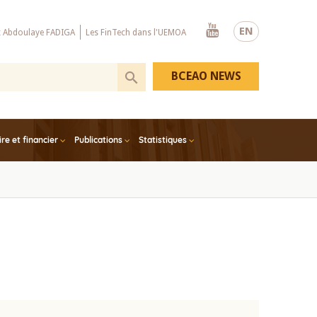
Youtube
EN
x Abdoulaye FADIGA
Les FinTech dans l'UEMOA
BCEAO NEWS
e et financier
Publications
Statistiques