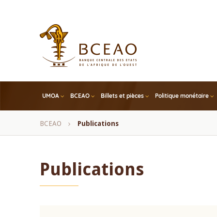
Skip
to
main
content
UMOA
BCEAO
Billets et pièces
Politique monétaire
Fil
BCEAO
Publications
d'Ariane
Publications