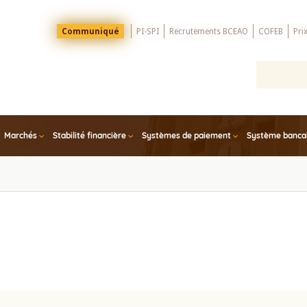
Menu
Communiqué
PI-SPI
Recrutements BCEAO
COFEB
Pri
Top
Marchés
Stabilité financière
Systèmes de paiement
Système bancair