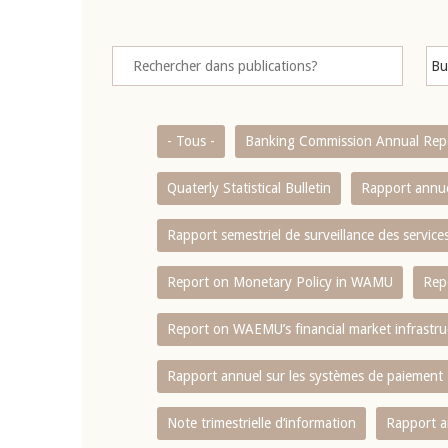
- Tous -
Banking Commission Annual Rep
Quaterly Statistical Bulletin
Rapport annue
Rapport semestriel de surveillance des servic
Report on Monetary Policy in WAMU
Rep
Report on WAEMU’s financial market infrastru
Rapport annuel sur les systèmes de paiement
Note trimestrielle d‘information
Rapport a