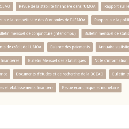
 BCEAO
Revue de la stabilité financière dans l‘UMOA
Rapport sur l
t sur la compétitivité des économies de l‘UEMOA
Rapport sur la poli
lletin mensuel de conjoncture (interrompu)
Bulletin mensuel de stat
ents de crédit de l‘UMOA
Balance des paiements
Annuaire statisti
 financières
Bulletin Mensuel des Statistiques
Note d’information
nance
Documents d’études et de recherche de la BCEAO
Bulletin t
s et établissements financiers
Revue économique et monétaire