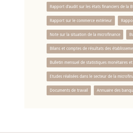
Rapport d‘audit sur les états financiers de la
Rapport sur le commerce extérieur
Rappor
Note sur la situation de la microfinance
Bu
Bilans et comptes de résultats des établissem
Bulletin mensuel de statistiques monétaires et
Etudes réalisées dans le secteur de la microfi
Documents de travail
Annuaire des banque