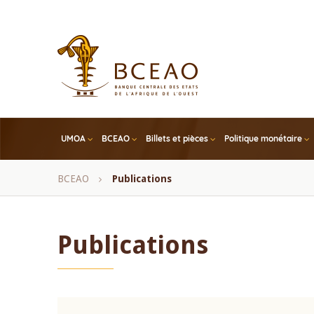
Skip
to
main
content
UMOA
BCEAO
Billets et pièces
Politique monétaire
Fil
BCEAO
Publications
d'Ariane
Publications