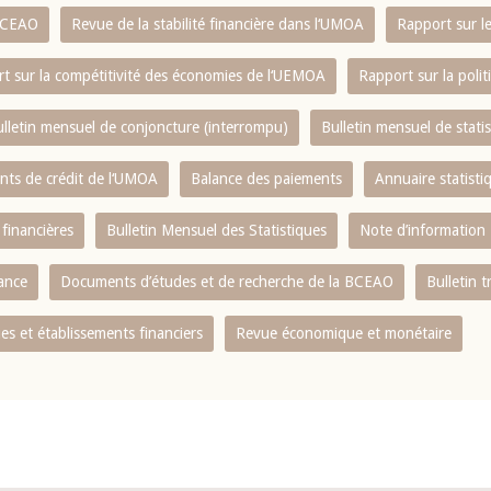
 BCEAO
Revue de la stabilité financière dans l‘UMOA
Rapport sur l
t sur la compétitivité des économies de l‘UEMOA
Rapport sur la poli
lletin mensuel de conjoncture (interrompu)
Bulletin mensuel de stat
ents de crédit de l‘UMOA
Balance des paiements
Annuaire statisti
 financières
Bulletin Mensuel des Statistiques
Note d’information
nance
Documents d’études et de recherche de la BCEAO
Bulletin t
s et établissements financiers
Revue économique et monétaire