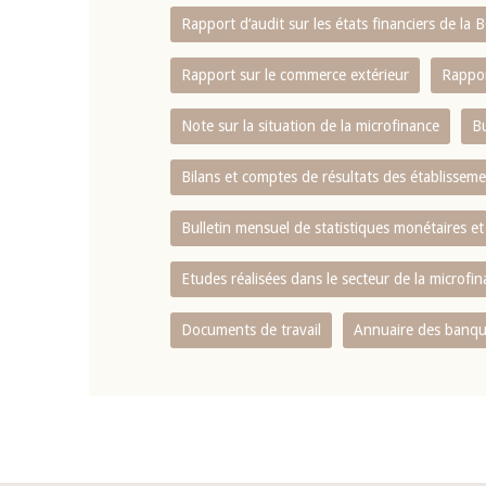
Rapport d‘audit sur les états financiers de la
Rapport sur le commerce extérieur
Rappor
Note sur la situation de la microfinance
Bu
Bilans et comptes de résultats des établissem
Bulletin mensuel de statistiques monétaires et
Etudes réalisées dans le secteur de la microfi
Documents de travail
Annuaire des banque