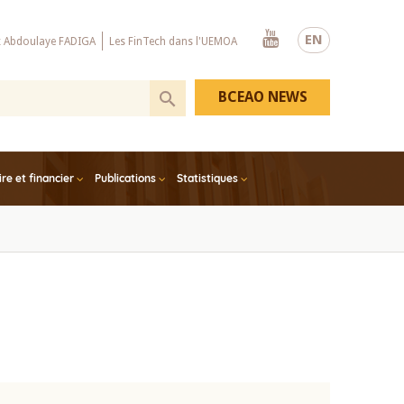
Youtube
EN
x Abdoulaye FADIGA
Les FinTech dans l'UEMOA
BCEAO NEWS
e et financier
Publications
Statistiques