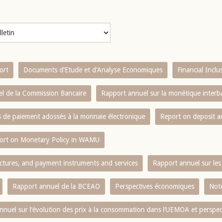
ort
Documents d’Etude et d’Analyse Economiques
Financial Incl
l de la Commission Bancaire
Rapport annuel sur la monétique inter
es de paiement adossés à la monnaie électronique
Report on deposit 
ort on Monetary Policy in WAMU
ctures, and payment instruments and services
Rapport annuel sur les 
Rapport annuel de la BCEAO
Perspectives économiques
Note
nnuel sur l‘évolution des prix à la consommation dans l‘UEMOA et perspec