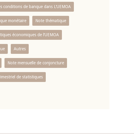
es conditions de banque dans L‘UEMOA
tique monétaire
Note thématique
istiques économiques de l‘UEMOA
que
Autres
Note mensuelle de conjoncture
rimestriel de statistiques