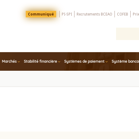
Menu
Communiqué
PI-SPI
Recrutements BCEAO
COFEB
Pri
Top
Marchés
Stabilité financière
Systèmes de paiement
Système bancair