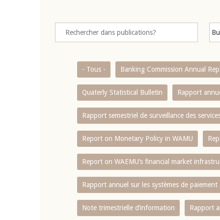
- Tous -
Banking Commission Annual Rep
Quaterly Statistical Bulletin
Rapport annue
Rapport semestriel de surveillance des servic
Report on Monetary Policy in WAMU
Rep
Report on WAEMU’s financial market infrastru
Rapport annuel sur les systèmes de paiement
Note trimestrielle d‘information
Rapport a