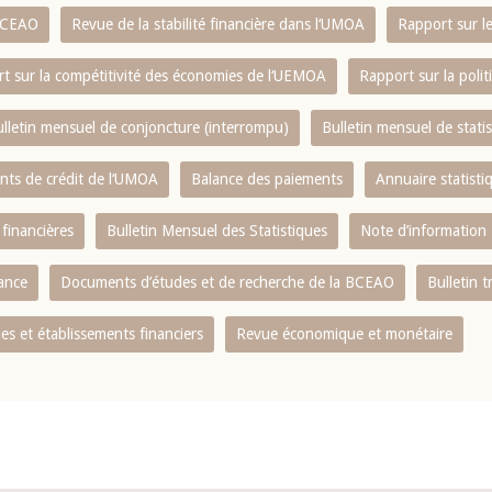
 BCEAO
Revue de la stabilité financière dans l‘UMOA
Rapport sur l
t sur la compétitivité des économies de l‘UEMOA
Rapport sur la poli
lletin mensuel de conjoncture (interrompu)
Bulletin mensuel de stat
ents de crédit de l‘UMOA
Balance des paiements
Annuaire statisti
 financières
Bulletin Mensuel des Statistiques
Note d’information
nance
Documents d’études et de recherche de la BCEAO
Bulletin t
s et établissements financiers
Revue économique et monétaire