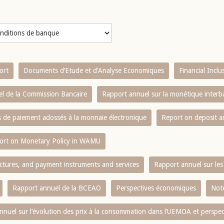
ort
Documents d’Etude et d’Analyse Economiques
Financial Incl
l de la Commission Bancaire
Rapport annuel sur la monétique inter
es de paiement adossés à la monnaie électronique
Report on deposit 
ort on Monetary Policy in WAMU
ctures, and payment instruments and services
Rapport annuel sur les 
Rapport annuel de la BCEAO
Perspectives économiques
Note
nnuel sur l‘évolution des prix à la consommation dans l‘UEMOA et perspec