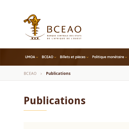
Skip
to
main
content
UMOA
BCEAO
Billets et pièces
Politique monétaire
Fil
BCEAO
Publications
d'Ariane
Publications