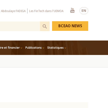
Youtube
EN
x Abdoulaye FADIGA
Les FinTech dans l'UEMOA
BCEAO NEWS
e et financier
Publications
Statistiques