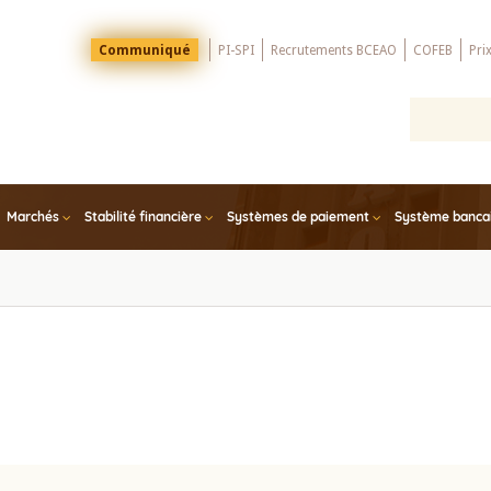
Menu
Communiqué
PI-SPI
Recrutements BCEAO
COFEB
Pri
Top
Marchés
Stabilité financière
Systèmes de paiement
Système bancair