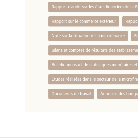
Rapport d‘audit sur les états financiers de la
Rapport sur le commerce extérieur
Rappor
Note sur la situation de la microfinance
Bu
Bilans et comptes de résultats des établissem
Bulletin mensuel de statistiques monétaires et
Etudes réalisées dans le secteur de la microfi
Documents de travail
Annuaire des banque