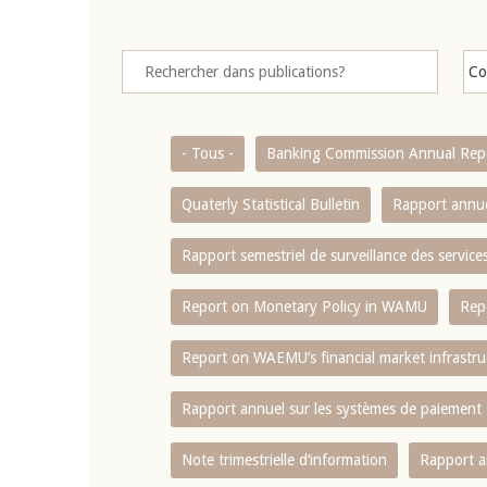
- Tous -
Banking Commission Annual Rep
Quaterly Statistical Bulletin
Rapport annue
Rapport semestriel de surveillance des servic
Report on Monetary Policy in WAMU
Rep
Report on WAEMU’s financial market infrastru
Rapport annuel sur les systèmes de paiement
Note trimestrielle d‘information
Rapport a