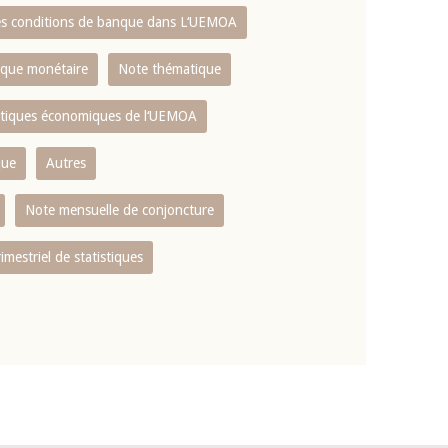
es conditions de banque dans L‘UEMOA
tique monétaire
Note thématique
istiques économiques de l‘UEMOA
que
Autres
Note mensuelle de conjoncture
rimestriel de statistiques